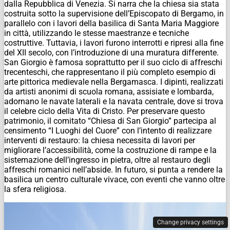
dalla Repubblica di Venezia. Si narra che la chiesa sia stata
costruita sotto la supervisione dell’Episcopato di Bergamo, in
parallelo con i lavori della basilica di Santa Maria Maggiore
in città, utilizzando le stesse maestranze e tecniche
costruttive. Tuttavia, i lavori furono interrotti e ripresi alla fine
del XII secolo, con l’introduzione di una muratura differente.
San Giorgio è famosa soprattutto per il suo ciclo di affreschi
trecenteschi, che rappresentano il più completo esempio di
arte pittorica medievale nella Bergamasca. I dipinti, realizzati
da artisti anonimi di scuola romana, assisiate e lombarda,
adornano le navate laterali e la navata centrale, dove si trova
il celebre ciclo della Vita di Cristo. Per preservare questo
patrimonio, il comitato “Chiesa di San Giorgio” partecipa al
censimento “I Luoghi del Cuore” con l’intento di realizzare
interventi di restauro: la chiesa necessita di lavori per
migliorare l’accessibilità, come la costruzione di rampe e la
sistemazione dell’ingresso in pietra, oltre al restauro degli
affreschi romanici nell’abside. In futuro, si punta a rendere la
basilica un centro culturale vivace, con eventi che vanno oltre
la sfera religiosa.
Change privacy settings