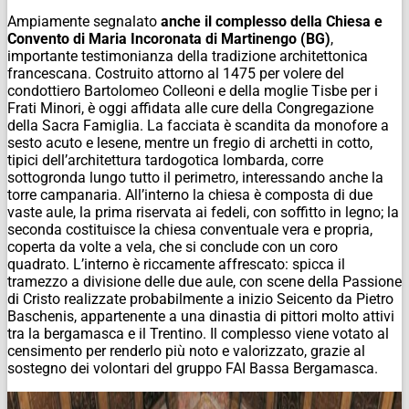
Ampiamente segnalato
anche il complesso della Chiesa e
Convento di Maria Incoronata di Martinengo (BG)
,
importante testimonianza della tradizione architettonica
francescana. Costruito attorno al 1475 per volere del
condottiero Bartolomeo Colleoni e della moglie Tisbe per i
Frati Minori, è oggi affidata alle cure della Congregazione
della Sacra Famiglia. La facciata è scandita da monofore a
sesto acuto e lesene, mentre un fregio di archetti in cotto,
tipici dell’architettura tardogotica lombarda, corre
sottogronda lungo tutto il perimetro, interessando anche la
torre campanaria. All’interno la chiesa è composta di due
vaste aule, la prima riservata ai fedeli, con soffitto in legno; la
seconda costituisce la chiesa conventuale vera e propria,
coperta da volte a vela, che si conclude con un coro
quadrato. L’interno è riccamente affrescato: spicca il
tramezzo a divisione delle due aule, con scene della Passione
di Cristo realizzate probabilmente a inizio Seicento da Pietro
Baschenis, appartenente a una dinastia di pittori molto attivi
tra la bergamasca e il Trentino. Il complesso viene votato al
censimento per renderlo più noto e valorizzato, grazie al
sostegno dei volontari del gruppo FAI Bassa Bergamasca.