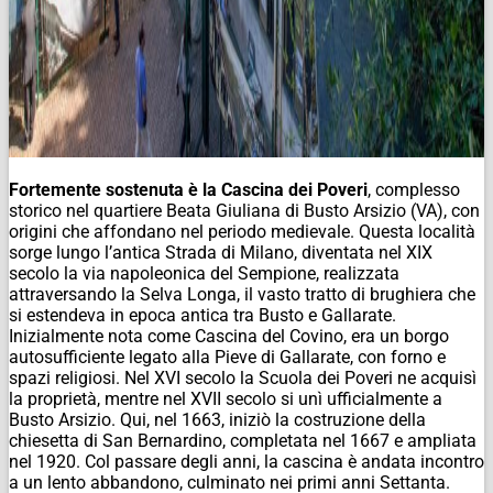
Fortemente sostenuta è la Cascina dei Poveri
, complesso
storico nel quartiere Beata Giuliana di Busto Arsizio (VA), con
origini che affondano nel periodo medievale. Questa località
sorge lungo l’antica Strada di Milano, diventata nel XIX
secolo la via napoleonica del Sempione, realizzata
attraversando la Selva Longa, il vasto tratto di brughiera che
si estendeva in epoca antica tra Busto e Gallarate.
Inizialmente nota come Cascina del Covino, era un borgo
autosufficiente legato alla Pieve di Gallarate, con forno e
spazi religiosi. Nel XVI secolo la Scuola dei Poveri ne acquisì
la proprietà, mentre nel XVII secolo si unì ufficialmente a
Busto Arsizio. Qui, nel 1663, iniziò la costruzione della
chiesetta di San Bernardino, completata nel 1667 e ampliata
nel 1920. Col passare degli anni, la cascina è andata incontro
a un lento abbandono, culminato nei primi anni Settanta.