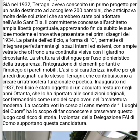
Già nel 1932, Terragni aveva concepito un primo progetto per
un asilo destinato ad accogliere 200 bambini, che anticipava
molte delle soluzioni che sarebbero state poi adottate
nell’Asilo Sant’Elia. Il committente concesse all’architetto
ampia libertà progettuale, apprezzando fin da subito le sue
idee moderne e innovative presentate nei primi disegni del
1934. La pianta dell’edificio, a forma di “C”, permette di
integrare perfettamente gli spazi interni ed esterni, con ampie
vetrate che offrono una continuità visiva con il giardino
circostante. La struttura si distingue per l’uso pionieristico
della trasparenza, l’integrazione di elementi portanti e
l’impiego di pareti mobili. L’asilo si caratterizza inoltre per gli
arredi disegnati dallo stesso Terragni, che contribuiscono a
creare un’atmosfera funzionale e poetica. Inaugurato nel
1937, l’edificio è stato oggetto di un accurato restauro negli
anni Ottanta, che lo ha riportato alle condizioni originali,
confermandolo come uno dei capolavori dell’architettura
moderna. La raccolta voti in corso al censimento de “I Luoghi
del Cuore” ha lo scopo di far conoscere e preservare questo
luogo così ricco di storia. I volontari della Delegazione FAI di
Como supportano questa candidatura.