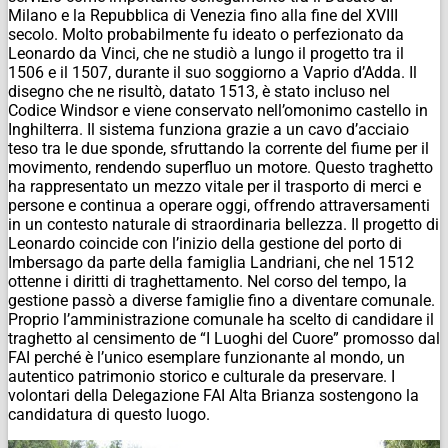
Milano e la Repubblica di Venezia fino alla fine del XVIII
secolo. Molto probabilmente fu ideato o perfezionato da
Leonardo da Vinci, che ne studiò a lungo il progetto tra il
1506 e il 1507, durante il suo soggiorno a Vaprio d’Adda. Il
disegno che ne risultò, datato 1513, è stato incluso nel
Codice Windsor e viene conservato nell’omonimo castello in
Inghilterra. Il sistema funziona grazie a un cavo d’acciaio
teso tra le due sponde, sfruttando la corrente del fiume per il
movimento, rendendo superfluo un motore. Questo traghetto
ha rappresentato un mezzo vitale per il trasporto di merci e
persone e continua a operare oggi, offrendo attraversamenti
in un contesto naturale di straordinaria bellezza. Il progetto di
Leonardo coincide con l’inizio della gestione del porto di
Imbersago da parte della famiglia Landriani, che nel 1512
ottenne i diritti di traghettamento. Nel corso del tempo, la
gestione passò a diverse famiglie fino a diventare comunale.
Proprio l’amministrazione comunale ha scelto di candidare il
traghetto al censimento de “I Luoghi del Cuore” promosso dal
FAI perché è l’unico esemplare funzionante al mondo, un
autentico patrimonio storico e culturale da preservare. I
volontari della Delegazione FAI Alta Brianza sostengono la
candidatura di questo luogo.