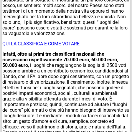
bosco, un sentiero: molti scorci del nostro Paese sono stati
testimoni di un momento della nostra vita oppure ci hanno
meravigliato per la loro straordinaria bellezza e unicità. Non
solo uno, il più significativo, bensì tutti questi “luoghi del
cuore” possono essere votati e sostenuti per garantire la loro
salvaguardia e valorizzazione.
QUI LA CLASSIFICA E COME VOTARE
Infatti, oltre ai primi tre classificati nazionali che
riceveranno rispettivamente 70.000 euro, 60.000 euro,
50.000 euro
, i luoghi che raggiungono la soglia di 2500 voti
possono ambire a un contributo economico, candidandosi al
Bando, che il FAI apre dopo ogni censimento, con un progetto
di restauro o di valorizzazione. Il censimento, inoltre, innesca
effetti virtuosi per i luoghi segnalati, che possono godere di
positivi impatti economici, sociali, culturali e ambientali
grazie alla visibilità ottenuta durante i mesi di voto. È
importante e prezioso, quindi, continuare ad aiutare i “luoghi
del cuore” più amati o che più hanno bisogno di intervento su
iluoghidelcuore.it e mediante i moduli cartacei scaricabili dal
sito: un gesto d’amore e di cura, semplice, concreto ed
efficace, verso il patrimonio di storia, arte e natura dell’Italia.