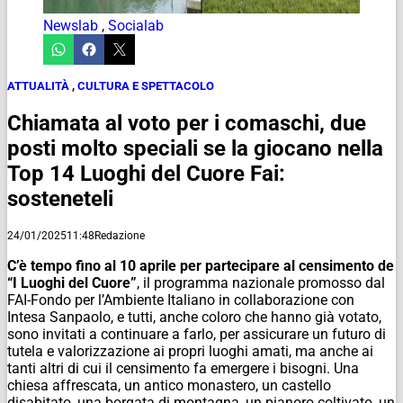
Newslab
,
Socialab
ATTUALITÀ
,
CULTURA E SPETTACOLO
Chiamata al voto per i comaschi, due
posti molto speciali se la giocano nella
Top 14 Luoghi del Cuore Fai:
sosteneteli
24/01/2025
11:48
Redazione
C’è tempo fino al 10 aprile per partecipare al censimento de
“I Luoghi del Cuore”
, il programma nazionale promosso dal
FAI-Fondo per l’Ambiente Italiano in collaborazione con
Intesa Sanpaolo, e tutti, anche coloro che hanno già votato,
sono invitati a continuare a farlo, per assicurare un futuro di
tutela e valorizzazione ai propri luoghi amati, ma anche ai
tanti altri di cui il censimento fa emergere i bisogni. Una
chiesa affrescata, un antico monastero, un castello
disabitato, una borgata di montagna, un pianoro coltivato, un