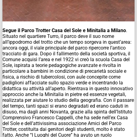
Segue il Parco Trotter Casa del Sole e Minitalia a Milano
.
Situato nel quartiere Turro, il parco deve il suo nome
all’ippodromo del trotto che un tempo sorgeva in quest’area:
ancora oggi, il viale principale del parco ripercorre l’antico
tracciato di gara. Dopo il fallimento della società sportiva, il
Comune acquisì l’area e nel 1922 vi creò la scuola Casa del
Sole, ispirata a teorie pedagogiche avanzate e rivolta in
particolare a bambini in condizione di precarietà sociale e
fisica, a rischio di tubercolosi, con aule concepite come
padiglioni affacciate sullo spazio verde e incentrando la
didattica su attività all’aperto. Rientrava in questo innovativo
approccio anche la Minitalia in pietre ed essenze vegetali,
realizzata per aiutare lo studio della geografia. Con il passare
del tempo, tanti spazi si erano degradati ed erano caduti in
disuso, ma dagli anni Novanta, grazie alla spinta dell’Istituto
Comprensivo Francesco Cappelli, che ha sede nell’ex Casa
del Sole e dell’attivissima associazione Amici del Parco
Trotter, costituita dai genitori degli studenti, molto è stato
fatto. Anche “I Luoghi del Cuore” ha avuto un ruolo