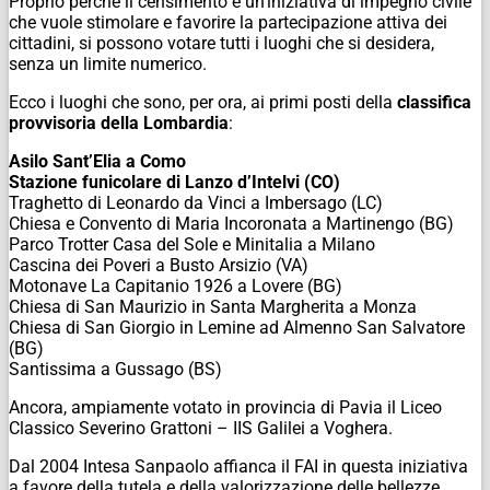
Proprio perché il censimento è un’iniziativa di impegno civile
che vuole stimolare e favorire la partecipazione attiva dei
cittadini, si possono votare tutti i luoghi che si desidera,
senza un limite numerico.
Ecco i luoghi che sono, per ora, ai primi posti della
classifica
provvisoria della Lombardia
:
Asilo Sant’Elia a Como
Stazione funicolare di Lanzo d’Intelvi (CO)
Traghetto di Leonardo da Vinci a Imbersago (LC)
Chiesa e Convento di Maria Incoronata a Martinengo (BG)
Parco Trotter Casa del Sole e Minitalia a Milano
Cascina dei Poveri a Busto Arsizio (VA)
Motonave La Capitanio 1926 a Lovere (BG)
Chiesa di San Maurizio in Santa Margherita a Monza
Chiesa di San Giorgio in Lemine ad Almenno San Salvatore
(BG)
Santissima a Gussago (BS)
Ancora, ampiamente votato in provincia di Pavia il Liceo
Classico Severino Grattoni – IIS Galilei a Voghera.
Dal 2004 Intesa Sanpaolo affianca il FAI in questa iniziativa
a favore della tutela e della valorizzazione delle bellezze