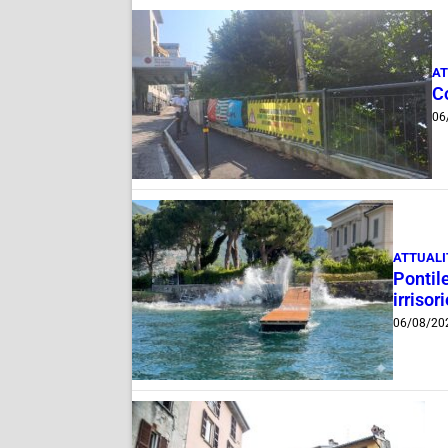
AT
Co
06
ATTUALI
Pontile
irrisor
06/08/20