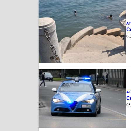
AT
Co
06
AT
Co
06