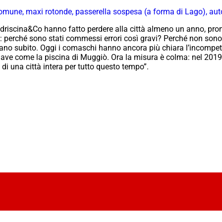
ne, maxi rotonde, passerella sospesa (a forma di Lago), autosi
andriscina&Co hanno fatto perdere alla città almeno un anno, p
 perché sono stati commessi errori così gravi? Perché non sono s
no subito. Oggi i comaschi hanno ancora più chiara l’incompete
hiave come la piscina di Muggiò. Ora la misura è colma: nel 2019 
o di una città intera per tutto questo tempo”.