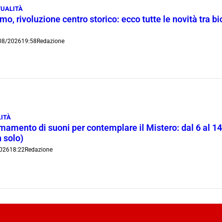
UALITÀ
o, rivoluzione centro storico: ecco tutte le novità tra bi
08/2026
19:58
Redazione
ITÀ
rmamento di suoni per contemplare il Mistero: dal 6 al 1
 solo)
026
18:22
Redazione