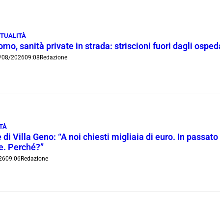
TUALITÀ
mo, sanità private in strada: striscioni fuori dagli ospe
/08/2026
09:08
Redazione
TÀ
 di Villa Geno: “A noi chiesti migliaia di euro. In passato 
ie. Perché?”
26
09:06
Redazione