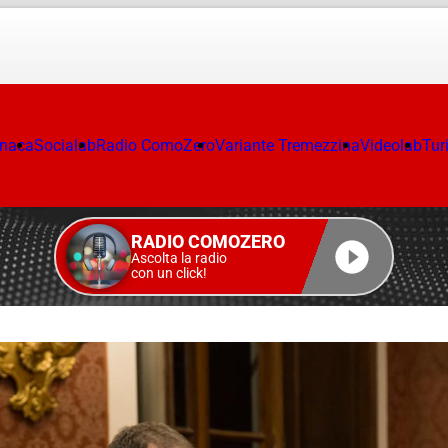
onaca
Socialab
Radio ComoZero
Variante Tremezzina
Videolab
Tur
RADIO COMOZERO
Ascolta la radio
con un click!