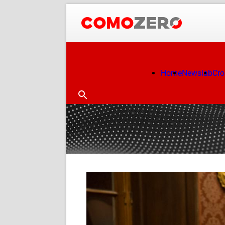
Home
Newslab
Cr