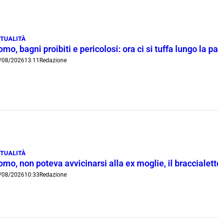
TUALITÀ
mo, bagni proibiti e pericolosi: ora ci si tuffa lungo la 
/08/2026
13:11
Redazione
TUALITÀ
mo, non poteva avvicinarsi alla ex moglie, il braccialetto
/08/2026
10:33
Redazione