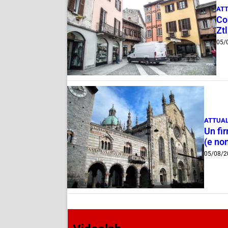
ATT
Com
Ztl
05/
ATTUAL
Un fi
(e non
05/08/2