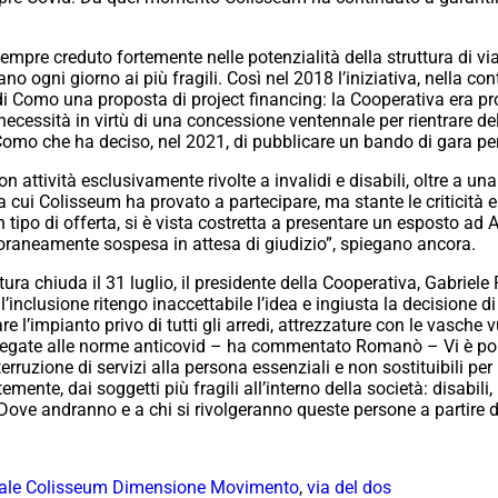
mpre creduto fortemente nelle potenzialità della struttura di v
no ogni giorno ai più fragili. Così nel 2018 l’iniziativa, nella co
Como una proposta di project financing: la Cooperativa era pron
e necessità in virtù di una concessione ventennale per rientrare d
mo che ha deciso, nel 2021, di pubblicare un bando di gara per
attività esclusivamente rivolte a invalidi e disabili, oltre a una s
a cui Colisseum ha provato a partecipare, ma stante le criticità
 tipo di offerta, si è vista costretta a presentare un esposto ad 
poraneamente sospesa in attesa di giudizio”, spiegano ancora.
uttura chiuda il 31 luglio, il presidente della Cooperativa, Gabrie
ll’inclusione ritengo inaccettabile l’idea e ingiusta la decisione di 
re l’impianto privo di tutti gli arredi, attrezzature con le vasche 
ni legate alle norme anticovid – ha commentato Romanò – Vi è poi
terruzione di servizi alla persona essenziali e non sostituibili per
emente, dai soggetti più fragili all’interno della società: disabil
 Dove andranno e a chi si rivolgeranno queste persone a partire d
iale Colisseum Dimensione Movimento
,
via del dos