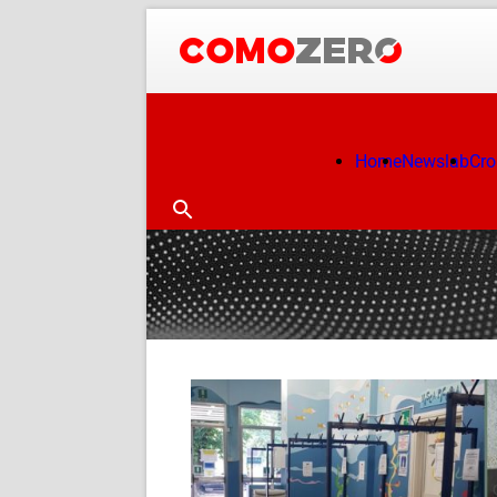
Home
Newslab
Cr