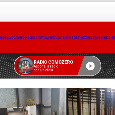
onaca
Socialab
Radio ComoZero
Variante Tremezzina
Videolab
Tur
RADIO COMOZERO
Ascolta la radio
con un click!