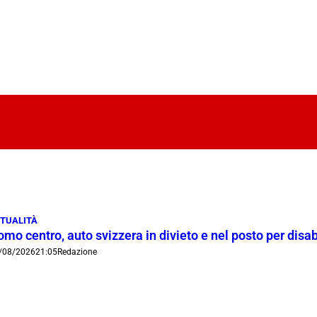
TUALITÀ
mo centro, auto svizzera in divieto e nel posto per disab
/08/2026
21:05
Redazione