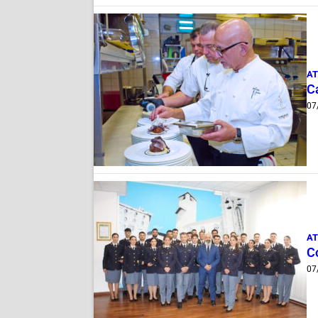
AT
Ca
07
AT
C
07