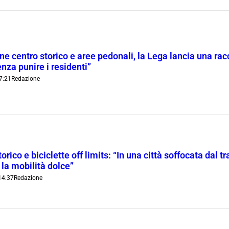
ne centro storico e aree pedonali, la Lega lancia una racc
nza punire i residenti”
7:21
Redazione
orico e biciclette off limits: “In una città soffocata dal t
 la mobilità dolce”
14:37
Redazione