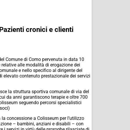
zienti cronici e clienti
ali del Comune di Como pervenuta in data 10
 relative alle modalità di erogazione dei
omunale e nello specifico al dirigente del
di elevato contenuto prestazionale dei servizi
sce la struttura sportiva comunale di via del
 cui da anni garantiscono terapie e oltre 700
 Colisseum seguendo percorsi specialistici
soci)
a la concessione a Colisseum per l’utilizzo
olazione – bambini, anziani e disabili – con
servizi in virtù delle proroghe rilasciate di