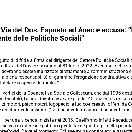
 Via del Dos. Esposto ad Anac e accusa: “Pa
nte delle Politiche Sociali”
seguito di diffida a firma del dirigente del Settore Politiche Soci
ro di via del Dos cesseranno al 31 luglio 2022. Eventuali richieste
ata dovranno essere indirizzate direttamente all’amministrazione c
 la piena responsabilità di garantire l’erogazione continuativa e 
utelare esigenze di fragilità”.
i vertici della Cooperativa Sociale Colisseum, che dal 1995 gesti
ni Disabili), hanno dovuto avvisare più di 140 pazienti cronici a
vizi motori, psicomotori, logopedici e ludico-ricreativi offerti da
e regolarmente assunto (22 dipendenti tra soci e dipendenti non 
 – per una vicenda iniziata nel 2015. Quell’anno infatti è scadut
i, servizi di interesse pubblico per le fasce più fragili della pop
re-Covid. Da quel momento Colisseum ha continuato a garantire i 