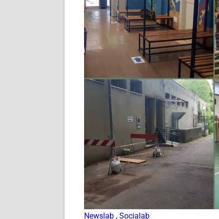
Newslab
,
Socialab