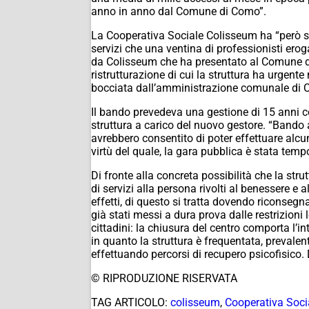
anno in anno dal Comune di Como”.
La Cooperativa Sociale Colisseum ha “però se
servizi che una ventina di professionisti eroga
da Colisseum che ha presentato al Comune di 
ristrutturazione di cui la struttura ha urgent
bocciata dall’amministrazione comunale di Co
Il bando prevedeva una gestione di 15 anni con 
struttura a carico del nuovo gestore. “Bando 
avrebbero consentito di poter effettuare alcun
virtù del quale, la gara pubblica è stata tem
Di fronte alla concreta possibilità che la str
di servizi alla persona rivolti al benessere e a
effetti, di questo si tratta dovendo riconsegna
già stati messi a dura prova dalle restrizio
cittadini: la chiusura del centro comporta l’in
in quanto la struttura è frequentata, prevalent
effettuando percorsi di recupero psicofisico.
© RIPRODUZIONE RISERVATA
TAG ARTICOLO:
colisseum
,
Cooperativa Soc