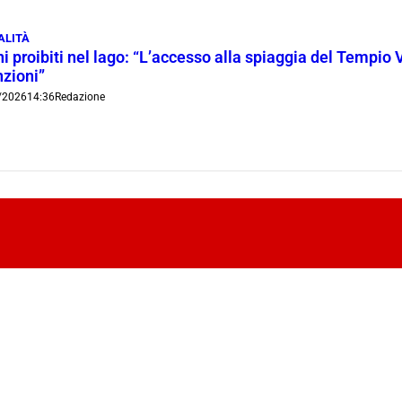
ALITÀ
i proibiti nel lago: “L’accesso alla spiaggia del Tempio 
nzioni”
/2026
14:36
Redazione