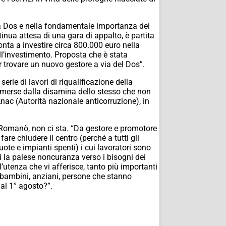
ia Dos e nella fondamentale importanza dei
ntinua attesa di una gara di appalto, è partita
ta a investire circa 800.000 euro nella
ell’investimento. Proposta che è stata
 trovare un nuovo gestore a via del Dos”.
erie di lavori di riqualificazione della
 emerse dalla disamina dello stesso che non
Anac (Autorità nazionale anticorruzione), in
le Romanò, non ci sta. “Da gestore e promotore
fare chiudere il centro (perché a tutti gli
vuote e impianti spenti) i cui lavoratori sono
 la palese noncuranza verso i bisogni dei
 l’utenza che vi afferisce, tanto più importanti
i, bambini, anziani, persone che stanno
al 1° agosto?”.