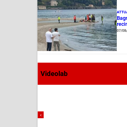
ATTU
Bagn
reci
07/08
Videolab
‹