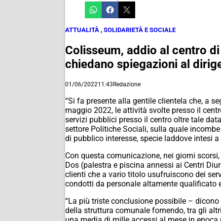
ATTUALITÀ
,
SOLIDARIETÀ E SOCIALE
Colisseum, addio al centro di
chiedano spiegazioni al dirige
01/06/2022
11:43
Redazione
“Si fa presente alla gentile clientela che, a 
maggio 2022, le attività svolte presso il cent
servizi pubblici presso il centro oltre tale d
settore Politiche Sociali, sulla quale incombe
di pubblico interesse, specie laddove intesi a t
Con questa comunicazione, nei giorni scorsi, 
Dos (palestra e piscina annessi ai Centri Diur
clienti che a vario titolo usufruiscono dei ser
condotti da personale altamente qualificato 
“La più triste conclusione possibile – dicono
della struttura comunale fornendo, tra gli altr
una media di mille accessi al mese in epoca p