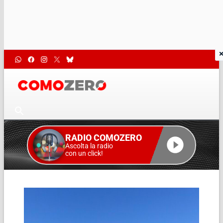
RADIO COMOZERO
Ascolta la radio
con un click!