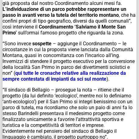
già proposta dal nostro Coordinamento alcuni mesi fa.
L’individuazione di un parco potrebbe rappresentare un
passo in avanti verso la tutela del territorio montano
, che ha
confini propri di tipo geografico, diversi da quelli comunali”,
così interviene il
Coordinamento ‘Salviamo il Monte San
Primo’
sull’ormai famoso progetto che riguarda la zona.
“Sono invece
sospette
– aggiunge il Coordinamento – le
circostanze in cui la proposta viene lanciata dalla Comunità
Montana, quasi in concomitanza con l’incarico all’ing.
Invernizzi di stendere il progetto esecutivo per la conversione
della località San Primo in parco dei divertimenti sciistici e
non” (
qui tutte le cronache relative alla realizzazione da
sempre contestata di impianti da sci sul monte
).
“Il sindaco di Bellagio – prosegue la nota – ritiene che il
progetto (da lui definito ‘ecologico’, mentre noi lo definiamo
‘anti-ecologico’) per il San Primo si integri benissimo con un
parco di tutela, ma ricordiamo che solo un paio di anni fa lo
stesso Barindelli presentava il medesimo progetto come
finalizzato unicamente a favorire l’attrattività sportiva e
turistica e la competitività di territori e imprese.
Evidentemente nel pensiero del sindaco di Bellagio il
linguaggio è cambiato, il progetto purtroppo no”.