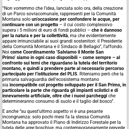
“Non vorremmo che l’idea, lanciata solo ora, della creazione
di un Parco sovracomunale, rappresenti per la Comunità
Montana solo
un’occasione per confondere le acque, per
continuare con un progetto
– il cui costo complessivo
supera i 5 milioni di euro di fondi pubblici –
che è dannoso
per la natura e per la collettività
, ma che evidentemente
appare irrinunciabile ai suoi grandi sostenitori: il Presidente
della Comunità Montana e il Sindaco di Bellagio”, l’affondo.
Noi
come Coordinamento
‘Salviamo il Monte San
Primo’
siamo in ogni caso disponibili – come sempre – al
confronto sui temi che riguardano la tutela del territorio
montano, e quindi a prendere parte al necessario percorso
partecipato per l’istituzione del PLIS
. Riteniamo però che la
primaria salvaguardia dell’ecosistema montano
sia
incompatibile col progetto sviluppato per il San Primo, in
particolare la parte che riguarda gli impianti sciistici e di
innevamento artificiale, oltre che i nuovi parcheggi
che
determineranno consumo di suolo e il taglio del bosco”.
E anche “su quest’ultimo aspetto vi è una pesante
incongruenza: solo pochi mesi fa la stessa Comunità
Montana ha approvato il Piano di Indirizzo Forestale per la
tutela delle aree boschive, ma contemporaneamente prevede