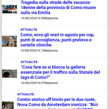
Tragedia sulla strade delle vacanze:
18enne della provincia di Como muore
sulla via Emilia
10/08/2026
19:59
Redazione
ATTUALITÀ
Como, ecco gli orari in agosto per cup,
punti di accoglienza, punti prelievo e
cartelle cliniche
10/08/2026
19:13
Redazione
ATTUALITÀ
“Cosa fare se si blocca la galleria
essenziale per il traffico sulla Statale del
lago di Como?”
10/08/2026
19:07
Redazione
ATTUALITÀ
Centro storico off limits per le due ruote,
Nova Como da Amsterdam ironizza: “Bici