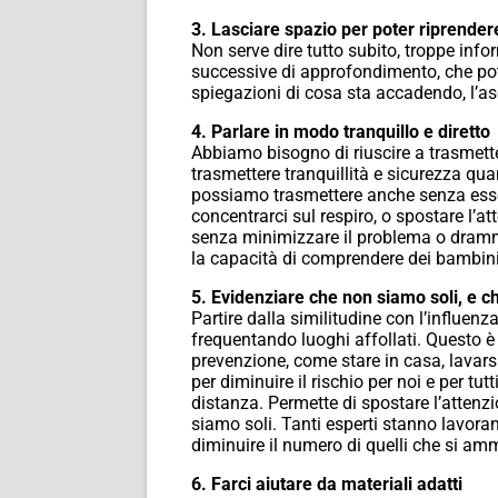
3. Lasciare spazio per poter riprendere
Non serve dire tutto subito, troppe inf
successive di approfondimento, che potra
spiegazioni di cosa sta accadendo, l’as
4. Parlare in modo tranquillo e diretto
Abbiamo bisogno di riuscire a trasmetter
trasmettere tranquillità e sicurezza qu
possiamo trasmettere anche senza esse
concentrarci sul respiro, o spostare l’at
senza minimizzare il problema o dramm
la capacità di comprendere dei bambini,
5. Evidenziare che non siamo soli, e 
Partire dalla similitudine con l’influen
frequentando luoghi affollati. Questo è 
prevenzione, come stare in casa, lavars
per diminuire il rischio per noi e per t
distanza. Permette di spostare l’attenzi
siamo soli. Tanti esperti stanno lavor
diminuire il numero di quelli che si ammal
6. Farci aiutare da materiali adatti