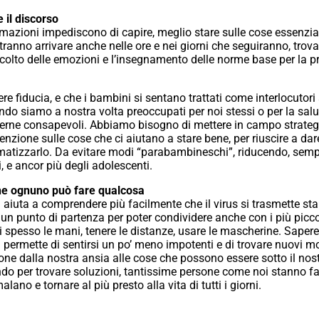
 il discorso
ormazioni impediscono di capire, meglio stare sulle cose essenz
nno arrivare anche nelle ore e nei giorni che seguiranno, trovand
colto delle emozioni e l’insegnamento delle norme base per la pr
e fiducia, e che i bambini si sentano trattati come interlocutori 
ando siamo a nostra volta preoccupati per noi stessi o per la sal
rne consapevoli. Abbiamo bisogno di mettere in campo strategi
tenzione sulle cose che ci aiutano a stare bene, per riuscire a dar
atizzarlo. Da evitare modi “parabambineschi”, riducendo, semp
 e ancor più degli adolescenti.
che ognuno può fare qualcosa
za aiuta a comprendere più facilmente che il virus si trasmette st
un punto di partenza per poter condividere anche con i più piccol
i spesso le mani, tenere le distanze, usare le mascherine. Sape
utti permette di sentirsi un po’ meno impotenti e di trovare nuovi 
one dalla nostra ansia alle cose che possono essere sotto il nost
ando per trovare soluzioni, tantissime persone come noi stanno f
ano e tornare al più presto alla vita di tutti i giorni.