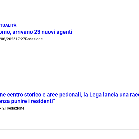
TUALITÀ
omo, arrivano 23 nuovi agenti
/08/2026
17:27
Redazione
ne centro storico e aree pedonali, la Lega lancia una racc
nza punire i residenti”
7:21
Redazione