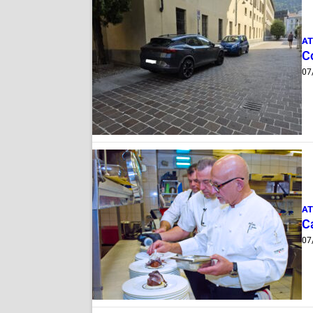
AT
Co
07
AT
Ca
07