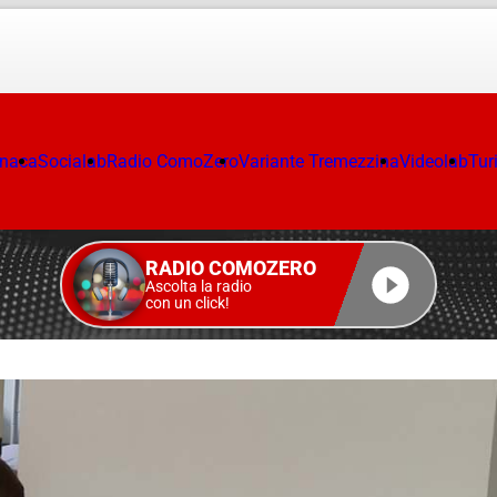
onaca
Socialab
Radio ComoZero
Variante Tremezzina
Videolab
Tur
RADIO COMOZERO
Ascolta la radio
con un click!