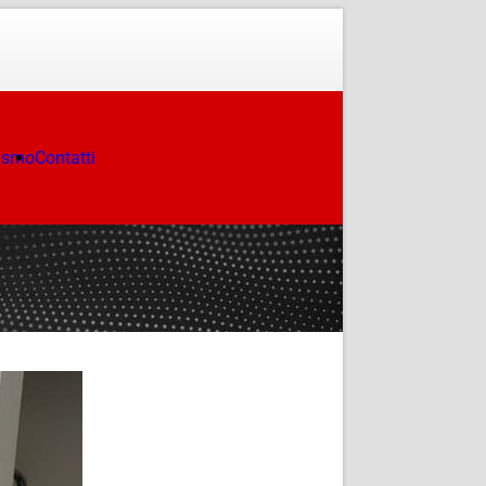
ismo
Contatti