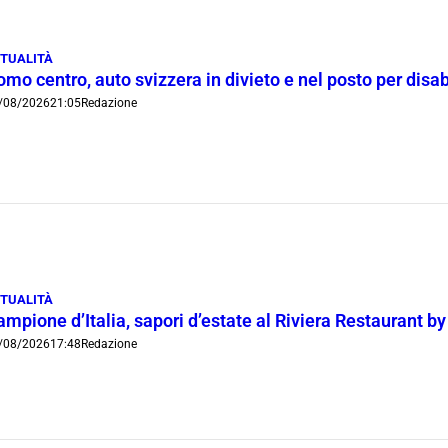
TUALITÀ
mo centro, auto svizzera in divieto e nel posto per disab
/08/2026
21:05
Redazione
TUALITÀ
mpione d’Italia, sapori d’estate al Riviera Restaurant b
/08/2026
17:48
Redazione