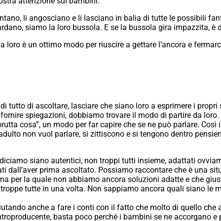
ostra attenzione sui bambini.
tano, li angosciano e li lasciano in balia di tutte le possibili fa
ardano, siamo la loro bussola. E se la bussola gira impazzita, è dif
loro è un ottimo modo per riuscire a gettare l’ancora e fermarci
utto di ascoltare, lasciare che siano loro a esprimere i propri 
 fornire spiegazioni, dobbiamo trovare il modo di partire da loro. N
tta cosa”, un modo per far capire che se ne può parlare. Così i
dulto non vuol parlare, si zittiscono e si tengono dentro pensier
 diciamo siano autentici, non troppi tutti insieme, adattati ovvi
i dall’aver prima ascoltato. Possiamo raccontare che è una si
ma per la quale non abbiamo ancora soluzioni adatte e che gius
troppe tutte in una volta. Non sappiamo ancora quali siano le 
 aiutando anche a fare i conti con il fatto che molto di quello che 
ontroproducente, basta poco perché i bambini se ne accorgano e p