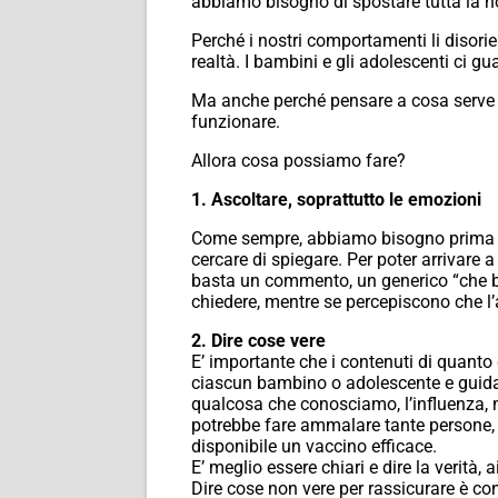
abbiamo bisogno di spostare tutta la n
Perché i nostri comportamenti li disorien
realtà. I bambini e gli adolescenti ci gu
Ma anche perché pensare a cosa serve a 
funzionare.
Allora cosa possiamo fare?
1. Ascoltare, soprattutto le emozioni
Come sempre, abbiamo bisogno prima di t
cercare di spiegare. Per poter arrivare a
basta un commento, un generico “che bru
chiedere, mentre se percepiscono che l’a
2. Dire cose vere
E’ importante che i contenuti di quanto
ciascun bambino o adolescente e guidat
qualcosa che conosciamo, l’influenza, 
potrebbe fare ammalare tante persone, 
disponibile un vaccino efficace.
E’ meglio essere chiari e dire la verità,
Dire cose non vere per rassicurare è c