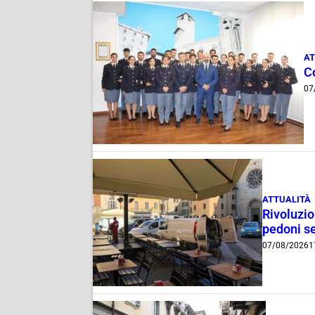
AT
C
07
ATTUALITÀ
Rivoluzio
pedoni se
07/08/2026
1