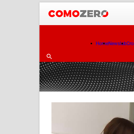
Home
Newslab
Cr