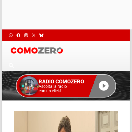
RADIO COMOZERO
Ascolta la radio
con un click!