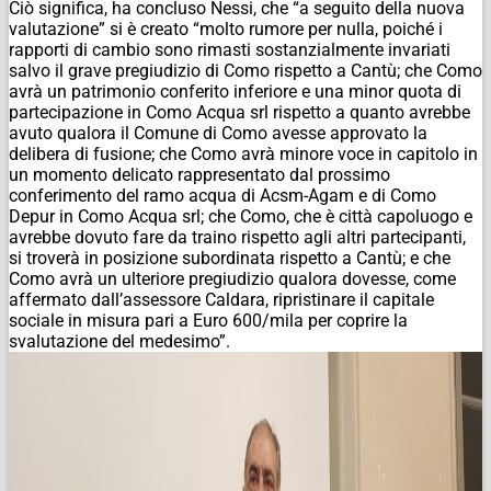
Ciò significa, ha concluso Nessi, che “a seguito della nuova
valutazione” si è creato “molto rumore per nulla, poiché i
rapporti di cambio sono rimasti sostanzialmente invariati
salvo il grave pregiudizio di Como rispetto a Cantù; che Como
avrà un patrimonio conferito inferiore e una minor quota di
partecipazione in Como Acqua srl rispetto a quanto avrebbe
avuto qualora il Comune di Como avesse approvato la
delibera di fusione; che Como avrà minore voce in capitolo in
un momento delicato rappresentato dal prossimo
conferimento del ramo acqua di Acsm-Agam e di Como
Depur in Como Acqua srl; che Como, che è città capoluogo e
avrebbe dovuto fare da traino rispetto agli altri partecipanti,
si troverà in posizione subordinata rispetto a Cantù; e che
Como avrà un ulteriore pregiudizio qualora dovesse, come
affermato dall’assessore Caldara, ripristinare il capitale
sociale in misura pari a Euro 600/mila per coprire la
svalutazione del medesimo”.