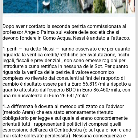
Dopo aver ricordato la seconda perizia commissionata al
professor Angelo Palma sul valore delle società che si
devono fondere in Como Acqua, Nessi è andato all’attacco.
“I periti – ha detto Nessi – hanno osservato che per quanto
riguarda la verifica crediti/rettifiche per svalutazione, rischi
legali, fiscali e previdenziali, non sono emerse ragioni per
introdurre alcuna rettifica in nessuna delle Sot. Per quanto
riguarda la verifica delle perizie, il valore economico
complessivo rilevato dai consulenti ai fini del rapporto di
cambio è risultato essere pari a Euro 56.819/mila rispetto a
quanto attestato dall’esperto BDO in Euro 86.460/mila, con
una minusvalenza di Euro 26.641/mila”.
“La differenza è dovuta al metodo utilizzato dall’advisor
(metodo Arera) che era stato erroneamente ritenuto
obbligatorio per legge e sul quale si erano concordemente
orientati tutti i rappresentanti politici ivi compresi quelli
espressione dell’area di Centrodestra (e sul quale non erano
mai state sollevate perplessità). Nessuna conseguenza è