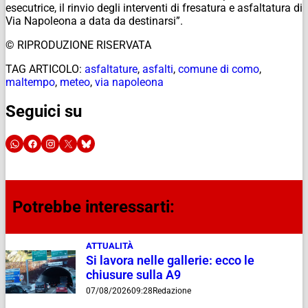
esecutrice, il rinvio degli interventi di fresatura e asfaltatura di
Via Napoleona a data da destinarsi”.
© RIPRODUZIONE RISERVATA
TAG ARTICOLO:
asfaltature
,
asfalti
,
comune di como
,
maltempo
,
meteo
,
via napoleona
Seguici su
Potrebbe interessarti:
ATTUALITÀ
Si lavora nelle gallerie: ecco le
chiusure sulla A9
07/08/2026
09:28
Redazione