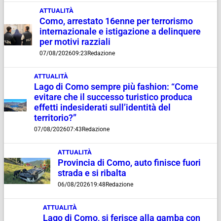
ATTUALITÀ
Como, arrestato 16enne per terrorismo
internazionale e istigazione a delinquere
per motivi razziali
07/08/2026
09:23
Redazione
ATTUALITÀ
Lago di Como sempre più fashion: “Come
evitare che il successo turistico produca
effetti indesiderati sull’identità del
territorio?”
07/08/2026
07:43
Redazione
ATTUALITÀ
Provincia di Como, auto finisce fuori
strada e si ribalta
06/08/2026
19:48
Redazione
ATTUALITÀ
Lago di Como, si ferisce alla gamba con