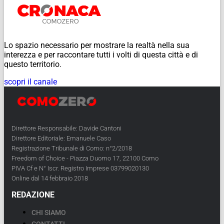
Lo spazio necessario per mostrare la realtà nella sua
interezza e per raccontare tutti i volti di questa città e di
questo territorio.
scopri il canale
Direttore Responsabile: Davide Cantoni
Direttore Editoriale: Emanuele Caso
Registrazione Tribunale di Como: n°2/2018
Freedom of Choice - Piazza Duomo 17, 22100 Como
PIVA Cf e N° Iscr. Registro Imprese 03799020130
Online dal 14 febbraio 2018
REDAZIONE
CHI SIAMO
CONTATTI