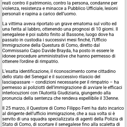
reati contro il patrimonio, contro la persona, condanne per
violenza, resistenza e minacce a Pubblico Ufficiale, lesioni
personali e rapina a carico dell’uomo.
La vittima aveva riportato un grave ematoma sul volto ed
una ferita al labbro, ottenendo una prognosi di 10 giorni. Il
senegalese è poi subito finito al Bassone, luogo dove ha
passato in custodia i successivi mesi finché, l’Ufficio
Immigrazione della Questura di Como, diretto dal
Commissario Capo Davide Brayda, ha posto in essere le
idonee procedure amministrative che hanno permesso di
ottenere l’ordine di rimpatrio.
L’esatta identificazione, il riconoscimento come cittadino
dello stato del Senegal e il successivo rilascio del
lasciapassare – condizioni necessarie per il rimpatrio – ha
permesso ai poliziotti dell’immigrazione di avviare le efficaci
interlocuzioni con l’Autorità Giudiziaria, giungendo alla
pronuncia della sentenza che rendeva espellibile il 33enne.
Il 25 marzo, il Questore di Como Filippo Ferri ha dato incarico
al dirigente dell’ufficio immigrazione, che a sua volta si è
servito di una squadra specializzata di agenti della Polizia di
Stato di Como, di scortare il senegalese fino alla scaletta di