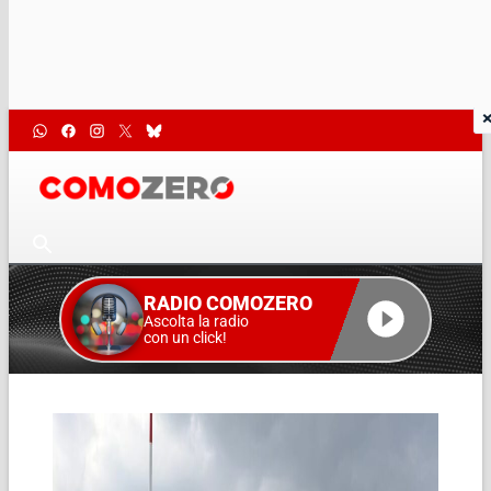
RADIO COMOZERO
Ascolta la radio
con un click!