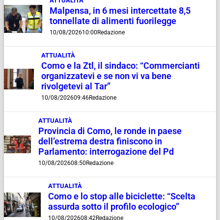
ATTUALITÀ
Malpensa, in 6 mesi intercettate 8,5
tonnellate di alimenti fuorilegge
10/08/2026
10:00
Redazione
ATTUALITÀ
Como e la Ztl, il sindaco: “Commercianti
organizzatevi e se non vi va bene
rivolgetevi al Tar”
10/08/2026
09:46
Redazione
ATTUALITÀ
Provincia di Como, le ronde in paese
dell’estrema destra finiscono in
Parlamento: interrogazione del Pd
10/08/2026
08:50
Redazione
ATTUALITÀ
Como e lo stop alle biciclette: “Scelta
assurda sotto il profilo ecologico”
10/08/2026
08:42
Redazione