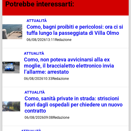
Potrebbe interessarti:
ATTUALITÀ
Como, bagni proibiti e pericolosi: ora ci si
tuffa lungo la passeggiata di Villa Olmo
06/08/2026
13:11
Redazione
ATTUALITÀ
Como, non poteva avvicinarsi alla ex
moglie, il braccialetto elettronico invia
l’allarme: arrestato
06/08/2026
10:33
Redazione
ATTUALITÀ
Como, sanità private in strada: striscioni
fuori dagli ospedali per chiedere un nuovo
contratto
06/08/2026
09:08
Redazione