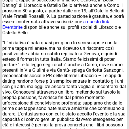
Dating” di Libraccio e Ostello Bello arriverà anche a Como il
prossimo 30 agosto, a partire dalle ore 19, all’Ostello Bello di
Viale Fratelli Rosselli, 9. La partecipazione è gratuita, e potrà
essere confermata attraverso iscrizione
a questo link
Eventbrite
disponibile anche sui profili social di Libraccio e
Ostello Bello.
“L’iniziativa è nata quasi per gioco lo scorso aprile con la
prima tappa milanese, ma ha ricevuto un riscontro così
positivo che abbiamo subito replicato a Genova, e quindi
esteso il format in tutta Italia. Siamo felicissimi di poter
portare “Te lo leggo negli occhi” anche a Como, dove siamo
presenti in Via Giulini e via Cantù- spiega Carlotta Sanzogni,
responsabile social e PR delle librerie Libraccio – Le app di
dating rendono forse più semplice entrare in contatto gli uni
con gli altri, ma oggi c’è ancora tanta voglia di incontrarsi dal
vivo. Conoscersi attraverso un libro, mettendo sul tavolo la
propria passione, favorisce fin dal primo momento
un’occasione di condivisione profonda: sappiamo che dalle
prime due tappe sono nate nuove amicizie che continuano a
durare. L’entusiasmo con cui è stato accolto l’evento e la sua
capacità di coinvolgere un pubblico davvero eterogeneo per
età e interessi è per noi la prova concreta che i libri possono