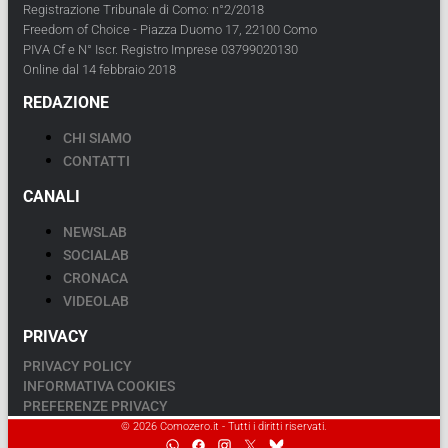
Registrazione Tribunale di Como: n°2/2018
Freedom of Choice - Piazza Duomo 17, 22100 Como
PIVA Cf e N° Iscr. Registro Imprese 03799020130
Online dal 14 febbraio 2018
REDAZIONE
CHI SIAMO
CONTATTI
CANALI
NEWSLAB
SOCIALAB
CRONACA
VIDEOLAB
PRIVACY
PRIVACY POLICY
INFORMATIVA COOKIES
PREFERENZE PRIVACY
© 2026 Comozero.it - Tutti i diritti riservati.