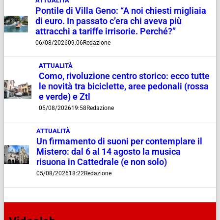
ATTUALITÀ
Pontile di Villa Geno: “A noi chiesti migliaia
di euro. In passato c’era chi aveva più
attracchi a tariffe irrisorie. Perché?”
06/08/2026
09:06
Redazione
ATTUALITÀ
Como, rivoluzione centro storico: ecco tutte
le novità tra biciclette, aree pedonali (rossa
e verde) e Ztl
05/08/2026
19:58
Redazione
ATTUALITÀ
Un firmamento di suoni per contemplare il
Mistero: dal 6 al 14 agosto la musica
risuona in Cattedrale (e non solo)
05/08/2026
18:22
Redazione