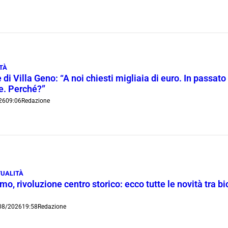
TÀ
 di Villa Geno: “A noi chiesti migliaia di euro. In passato 
ie. Perché?”
26
09:06
Redazione
UALITÀ
o, rivoluzione centro storico: ecco tutte le novità tra bi
08/2026
19:58
Redazione