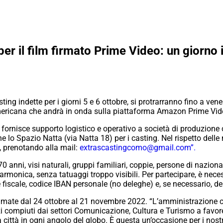
 il film firmato Prime Video: un giorno in
sting indette per i giorni 5 e 6 ottobre, si protrarranno fino a ven
ricana che andrà in onda sulla piattaforma Amazon Prime Video
fornisce supporto logistico e operativo a società di produzione 
e lo Spazio Natta (via Natta 18) per i casting. Nel rispetto delle 
, prenotando alla mail:
extrascastingcomo@gmail.com”.
 anni, visi naturali, gruppi familiari, coppie, persone di nazion
isarmonica, senza tatuaggi troppo visibili. Per partecipare, è ne
e fiscale, codice IBAN personale (no deleghe) e, se necessario, d
mate dal 24 ottobre al 21 novembre 2022. “L’amministrazione c
orzi compiuti dai settori Comunicazione, Cultura e Turismo a favor
città in ogni angolo del globo. È questa un’occasione per i nostri