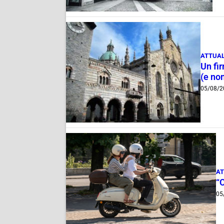
ATTUAL
Un fi
(e non
05/08/2
AT
“
05