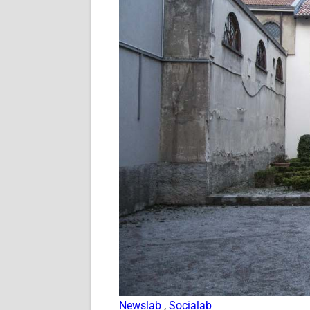
Newslab
,
Socialab