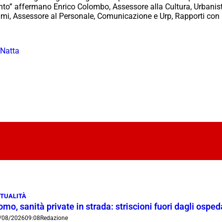
lento” affermano Enrico Colombo, Assessore alla Cultura, Urbanist
elmi, Assessore al Personale, Comunicazione e Urp, Rapporti con il
 Natta
TUALITÀ
mo, sanità private in strada: striscioni fuori dagli ospe
/08/2026
09:08
Redazione