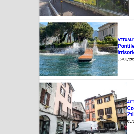
ATTUALI
Pontile
irrisor
06/08/20
ATT
Com
Ztl
05/