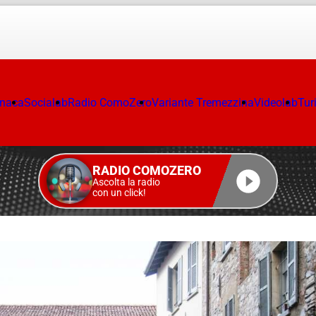
onaca
Socialab
Radio ComoZero
Variante Tremezzina
Videolab
Tur
RADIO COMOZERO
Ascolta la radio
con un click!