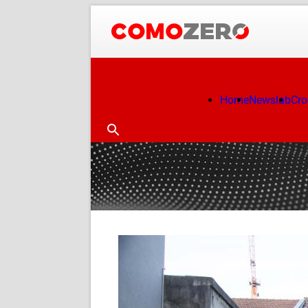
Home
Newslab
Cr