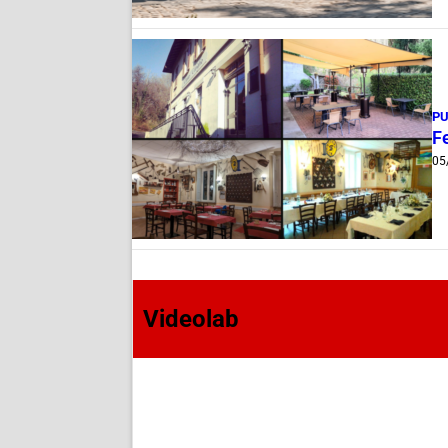
PU
Fe
05
Videolab