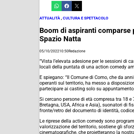
ATTUALITÀ
,
CULTURA E SPETTACOLO
Boom di aspiranti comparse per
Spazio Natta
05/10/2022
10:50
Redazione
“Vista l’elevata adesione per le sessioni di ca
locali della puntata di una
action comedy
ame
E spiegano: “Il Comune di Como, che da anni 
operanti sul territorio, ha messo a disposizion
partecipare ai casting solo su appuntamento
Si cercano persone di età compresa tra 18 e 70
Bretagna, USA, Africa e Asia), suonatori di f
fronte/retro del documento di identità, codic
Le riprese della action comedy sono program
valorizzazione del territorio, sostiene gli sf
cinematografiche, che proietteranno la nostra 