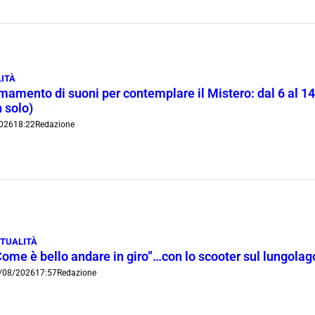
ITÀ
rmamento di suoni per contemplare il Mistero: dal 6 al 1
 solo)
026
18:22
Redazione
TUALITÀ
Come è bello andare in giro”…con lo scooter sul lungola
/08/2026
17:57
Redazione