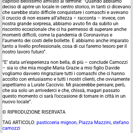
capitolo bellissimo arrivato al termine: “Quando abbiamo
deciso di aprire un locale in centro storico, in tanti ci dicevano
che sarebbe stato difficile conquistare i comaschi e avevano
il cruccio di non essere all’altezza – racconta – invece, con
nostra grande sorpresa, abbiamo avuto fin da subito un
riscontro eccezionale che ci ha permesso di superare anche
momenti difficili, come la pandemia di Coronavirus e
l’aumento dei costi delle bollette. E abbiamo anche imparato
tanto a livello professionale, cosa di cui faremo tesoro per il
nostro lavoro futuro”.
“E’ stata un’esperienza non bella, di più – conclude Camozzi
– sia io che mia moglie Maria Grazie a mio figlio Davide
vogliamo davvero ringraziare tutti i comaschi che ci hanno
accolto con entusiasmo e tutti i nostri clienti, che ovviamente
aspettiamo a Lurate Caccivio. Mi piacerebbe pensare, però,
che sia solo un arrivederci e che, chissà, magari passato
questo momento ci sarà l’occasione di tornare in città in un
nuovo locale”.
© RIPRODUZIONE RISERVATA
TAG ARTICOLO:
pasticceria mignon
,
Piazza Mazzini
,
stefano
camozzi