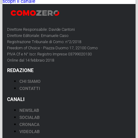
scopri il canale
Direttore Responsabile: Davide Cantoni
Direttore Editoriale: Emanuele Caso
Registrazione Tribunale di Como: n°2/2018
Freedom of Choice - Piazza Duomo 17, 22100 Como
PIVA Cf e N° Iscr. Registro Imprese 03799020130
Online dal 14 febbraio 2018
REDAZIONE
CHI SIAMO
CONTATTI
CANALI
NEWSLAB
SOCIALAB
CRONACA
VIDEOLAB