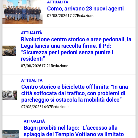
ATTUALITÀ
Como, arrivano 23 nuovi agenti
07/08/2026
17:27
Redazione
ATTUALITÀ
Rivoluzione centro storico e aree pedonali, la
Lega lancia una raccolta firme. Il Pd:
“Sicurezza per i pedoni senza punire i
residenti”
07/08/2026
17:21
Redazione
ATTUALITÀ
Centro storico e biciclette off limits: “In una
città soffocata dal traffico, con problemi di
parcheggio si ostacola la mobilità dolce”
07/08/2026
14:37
Redazione
ATTUALITÀ
Bagni proibiti nel lago: “L’accesso alla
spiaggia del Tempio Voltiano va limitato