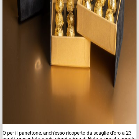
O per il panettone, anch’esso ricoperto da scaglie d’oro a 23
carati, presentato pochi giorni prima di Natale, questo angolo