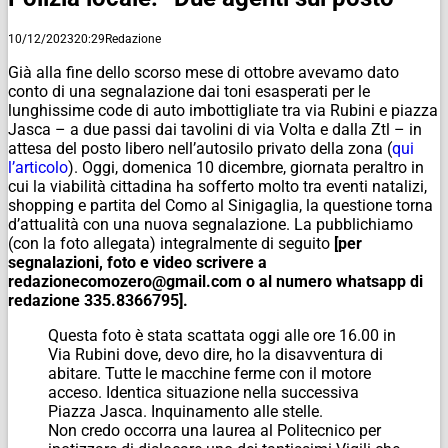
10/12/2023
20:29
Redazione
Già alla fine dello scorso mese di ottobre avevamo dato
conto di una segnalazione dai toni esasperati per le
lunghissime code di auto imbottigliate tra via Rubini e piazza
Jasca – a due passi dai tavolini di via Volta e dalla Ztl – in
attesa del posto libero nell’autosilo privato della zona (
qui
l’articolo
). Oggi, domenica 10 dicembre, giornata peraltro in
cui la viabilità cittadina ha sofferto molto tra eventi natalizi,
shopping e partita del Como al Sinigaglia, la questione torna
d’attualità con una nuova segnalazione. La pubblichiamo
(con la foto allegata) integralmente di seguito
[per
segnalazioni, foto e video scrivere a
redazionecomozero@gmail.com o al numero whatsapp di
redazione 335.8366795].
Questa foto è stata scattata oggi alle ore 16.00 in
Via Rubini dove, devo dire, ho la disavventura di
abitare. Tutte le macchine ferme con il motore
acceso. Identica situazione nella successiva
Piazza Jasca. Inquinamento alle stelle.
Non credo occorra una laurea al Politecnico per