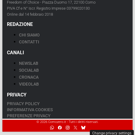
Freedom of Choice - Piazza Duomo 17, 22100 Como
PIVA Cf e N° Iscr. Registro Imprese 03799020130
Online dal 14 febbraio 2018
REDAZIONE
CHI SIAMO
CONTATTI
CANALI
NEWSLAB
SOCIALAB
CRONACA
VIDEOLAB
PRIVACY
PRIVACY POLICY
INFORMATIVA COOKIES
PREFERENZE PRIVACY
© 2026 Comozero.it - Tutti i diritti riservati.
Change privacy settings