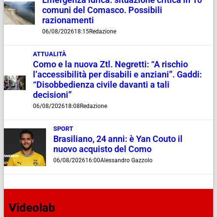
Emergenza idrica: situazione critica in 10
comuni del Comasco. Possibili
razionamenti
06/08/2026
18:15
Redazione
ATTUALITÀ
Como e la nuova Ztl. Negretti: “A rischio
l’accessibilità per disabili e anziani”. Gaddi:
“Disobbedienza civile davanti a tali
decisioni”
06/08/2026
18:08
Redazione
SPORT
Brasiliano, 24 anni: è Yan Couto il
nuovo acquisto del Como
06/08/2026
16:00
Alessandro Gazzolo
Videolab