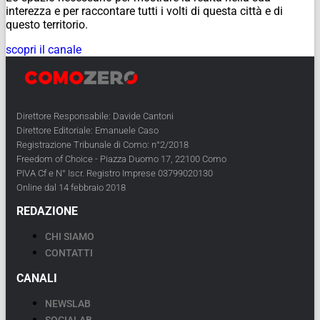
interezza e per raccontare tutti i volti di questa città e di
questo territorio.
scopri il canale
Direttore Responsabile: Davide Cantoni
Direttore Editoriale: Emanuele Caso
Registrazione Tribunale di Como: n°2/2018
Freedom of Choice - Piazza Duomo 17, 22100 Como
PIVA Cf e N° Iscr. Registro Imprese 03799020130
Online dal 14 febbraio 2018
REDAZIONE
CHI SIAMO
CONTATTI
CANALI
NEWSLAB
SOCIALAB