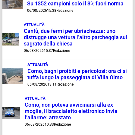
Su 1352 campioni solo il 3% fuori norma
06/08/2026
15:38
Redazione
ATTUALITÀ
Cantù, due fermi per ubriachezza: uno
distrugge una vettura l’altro parcheggia sul
sagrato della chiesa
06/08/2026
15:37
Redazione
ATTUALITÀ
Como, bagni proibiti e pericolosi: ora ci si
tuffa lungo la passeggiata di Villa Olmo
06/08/2026
13:11
Redazione
ATTUALITÀ
Como, non poteva avvicinarsi alla ex
moglie, il braccialetto elettronico invia
l’allarme: arrestato
06/08/2026
10:33
Redazione