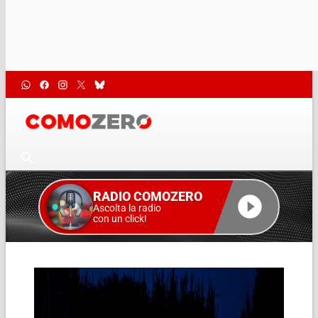
RADIO COMOZERO
Ascolta la radio
con un click!