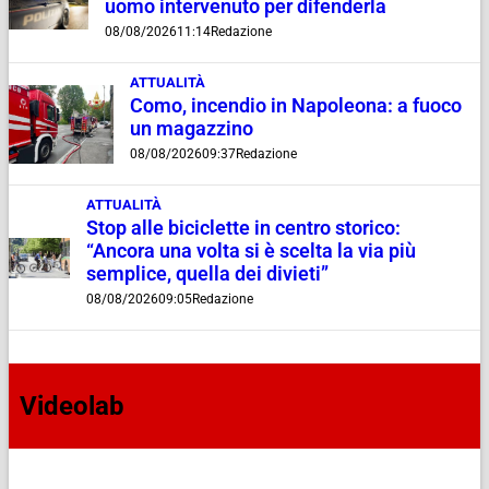
uomo intervenuto per difenderla
08/08/2026
11:14
Redazione
ATTUALITÀ
Como, incendio in Napoleona: a fuoco
un magazzino
08/08/2026
09:37
Redazione
ATTUALITÀ
Stop alle biciclette in centro storico:
“Ancora una volta si è scelta la via più
semplice, quella dei divieti”
08/08/2026
09:05
Redazione
Videolab