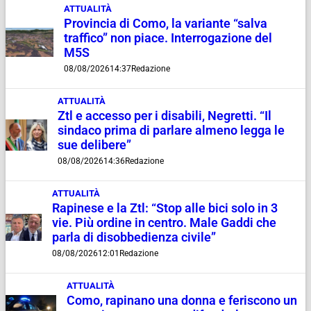
ATTUALITÀ
Provincia di Como, la variante “salva
traffico” non piace. Interrogazione del
M5S
08/08/2026
14:37
Redazione
ATTUALITÀ
Ztl e accesso per i disabili, Negretti. “Il
sindaco prima di parlare almeno legga le
sue delibere”
08/08/2026
14:36
Redazione
ATTUALITÀ
Rapinese e la Ztl: “Stop alle bici solo in 3
vie. Più ordine in centro. Male Gaddi che
parla di disobbedienza civile”
08/08/2026
12:01
Redazione
ATTUALITÀ
Como, rapinano una donna e feriscono un