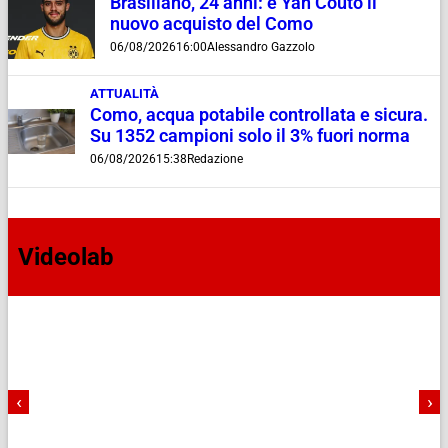
Brasiliano, 24 anni: è Yan Couto il
nuovo acquisto del Como
06/08/2026
16:00
Alessandro Gazzolo
ATTUALITÀ
Como, acqua potabile controllata e sicura.
Su 1352 campioni solo il 3% fuori norma
06/08/2026
15:38
Redazione
Videolab
‹
›