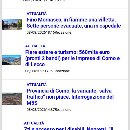
08/08/2026
19:21
Redazione
ATTUALITÀ
Fino Mornasco, in fiamme una villetta.
Sette persone evacuate, una in ospedale
08/08/2026
18:16
Redazione
ATTUALITÀ
Fiere estere e turismo: 560mila euro
(pronti 2 bandi) per le imprese di Como e
di Lecco
08/08/2026
17:39
Redazione
ATTUALITÀ
Provincia di Como, la variante “salva
traffico” non piace. Interrogazione del
M5S
08/08/2026
14:37
Redazione
ATTUALITÀ
Ztl e accesso per i disabili, Negretti. “Il