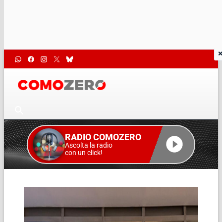
RADIO COMOZERO
Ascolta la radio
con un click!