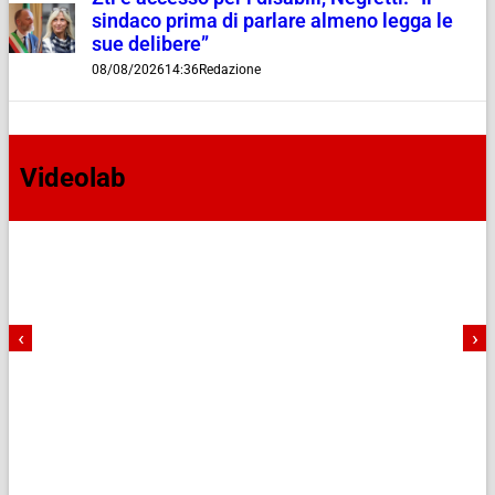
sindaco prima di parlare almeno legga le
sue delibere”
08/08/2026
14:36
Redazione
Videolab
‹
›