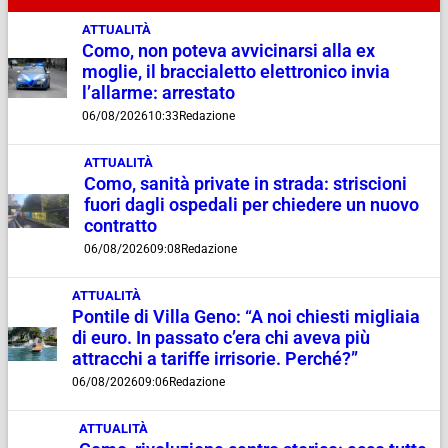
ATTUALITÀ
Como, non poteva avvicinarsi alla ex
moglie, il braccialetto elettronico invia
l’allarme: arrestato
06/08/2026
10:33
Redazione
ATTUALITÀ
Como, sanità private in strada: striscioni
fuori dagli ospedali per chiedere un nuovo
contratto
06/08/2026
09:08
Redazione
ATTUALITÀ
Pontile di Villa Geno: “A noi chiesti migliaia
di euro. In passato c’era chi aveva più
attracchi a tariffe irrisorie. Perché?”
06/08/2026
09:06
Redazione
ATTUALITÀ