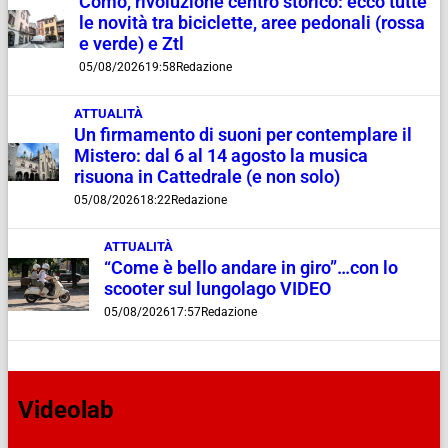
Como, rivoluzione centro storico: ecco tutte
le novità tra biciclette, aree pedonali (rossa
e verde) e Ztl
05/08/2026
19:58
Redazione
ATTUALITÀ
Un firmamento di suoni per contemplare il
Mistero: dal 6 al 14 agosto la musica
risuona in Cattedrale (e non solo)
05/08/2026
18:22
Redazione
ATTUALITÀ
“Come è bello andare in giro”…con lo
scooter sul lungolago VIDEO
05/08/2026
17:57
Redazione
Videolab