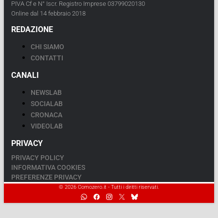
PIVA Cf e N° Iscr. Registro Imprese 03799020130
Online dal 14 febbraio 2018
REDAZIONE
CHI SIAMO
CONTATTI
CANALI
NEWSLAB
SOCIALAB
CRONACA
VIDEOLAB
PRIVACY
PRIVACY POLICY
INFORMATIVA COOKIES
PREFERENZE PRIVACY
© 2026 Comozero.it - Tutti i diritti riservati.