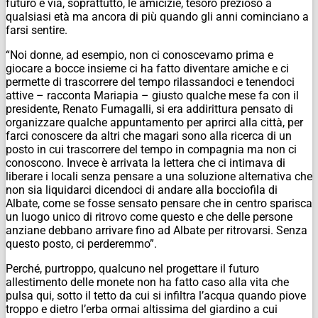
futuro e via, soprattutto, le amicizie, tesoro prezioso a
qualsiasi età ma ancora di più quando gli anni cominciano a
farsi sentire.
“Noi donne, ad esempio, non ci conoscevamo prima e
giocare a bocce insieme ci ha fatto diventare amiche e ci
permette di trascorrere del tempo rilassandoci e tenendoci
attive – racconta Mariapia – giusto qualche mese fa con il
presidente, Renato Fumagalli, si era addirittura pensato di
organizzare qualche appuntamento per aprirci alla città, per
farci conoscere da altri che magari sono alla ricerca di un
posto in cui trascorrere del tempo in compagnia ma non ci
conoscono. Invece è arrivata la lettera che ci intimava di
liberare i locali senza pensare a una soluzione alternativa che
non sia liquidarci dicendoci di andare alla bocciofila di
Albate, come se fosse sensato pensare che in centro sparisca
un luogo unico di ritrovo come questo e che delle persone
anziane debbano arrivare fino ad Albate per ritrovarsi. Senza
questo posto, ci perderemmo”.
Perché, purtroppo, qualcuno nel progettare il futuro
allestimento delle monete non ha fatto caso alla vita che
pulsa qui, sotto il tetto da cui si infiltra l’acqua quando piove
troppo e dietro l’erba ormai altissima del giardino a cui