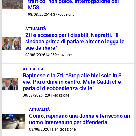
traffico” non piace. Interrogazione del
M5S
08/08/2026
14:37
Redazione
ATTUALITÀ
Ztl e accesso per i disabili, Negretti. “Il
sindaco prima di parlare almeno legga le
sue delibere”
08/08/2026
14:36
Redazione
ATTUALITÀ
Rapinese e la Ztl: “Stop alle bici solo in 3
vie. Più ordine in centro. Male Gaddi che
parla di disobbedienza civile”
08/08/2026
12:01
Redazione
ATTUALITÀ
Como, rapinano una donna e feriscono un
uomo intervenuto per difenderla
08/08/2026
11:14
Redazione