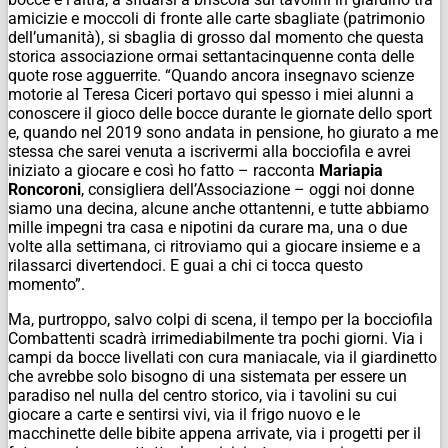
amicizie e moccoli di fronte alle carte sbagliate (patrimonio
dell’umanità), si sbaglia di grosso dal momento che questa
storica associazione ormai settantacinquenne conta delle
quote rose agguerrite. “Quando ancora insegnavo scienze
motorie al Teresa Ciceri portavo qui spesso i miei alunni a
conoscere il gioco delle bocce durante le giornate dello sport
e, quando nel 2019 sono andata in pensione, ho giurato a me
stessa che sarei venuta a iscrivermi alla bocciofila e avrei
iniziato a giocare e così ho fatto – racconta
Mariapia
Roncoroni
, consigliera dell’Associazione – oggi noi donne
siamo una decina, alcune anche ottantenni, e tutte abbiamo
mille impegni tra casa e nipotini da curare ma, una o due
volte alla settimana, ci ritroviamo qui a giocare insieme e a
rilassarci divertendoci. E guai a chi ci tocca questo
momento”.
Ma, purtroppo, salvo colpi di scena, il tempo per la bocciofila
Combattenti scadrà irrimediabilmente tra pochi giorni. Via i
campi da bocce livellati con cura maniacale, via il giardinetto
che avrebbe solo bisogno di una sistemata per essere un
paradiso nel nulla del centro storico, via i tavolini su cui
giocare a carte e sentirsi vivi, via il frigo nuovo e le
macchinette delle bibite appena arrivate, via i progetti per il