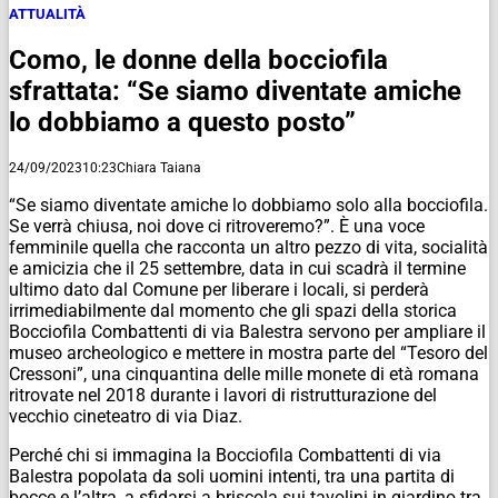
ATTUALITÀ
Como, le donne della bocciofila
sfrattata: “Se siamo diventate amiche
lo dobbiamo a questo posto”
24/09/2023
10:23
Chiara Taiana
“Se siamo diventate amiche lo dobbiamo solo alla bocciofila.
Se verrà chiusa, noi dove ci ritroveremo?”. È una voce
femminile quella che racconta un altro pezzo di vita, socialità
e amicizia che il 25 settembre, data in cui scadrà il termine
ultimo dato dal Comune per liberare i locali, si perderà
irrimediabilmente dal momento che gli spazi della storica
Bocciofila Combattenti di via Balestra servono per ampliare il
museo archeologico e mettere in mostra parte del “Tesoro del
Cressoni”, una cinquantina delle mille monete di età romana
ritrovate nel 2018 durante i lavori di ristrutturazione del
vecchio cineteatro di via Diaz.
Perché chi si immagina la Bocciofila Combattenti di via
Balestra popolata da soli uomini intenti, tra una partita di
bocce e l’altra, a sfidarsi a briscola sui tavolini in giardino tra