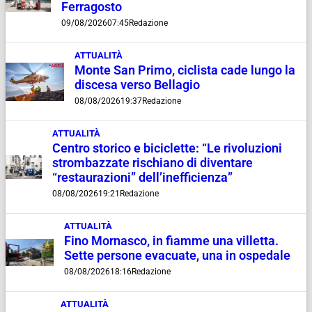
Ferragosto
09/08/2026
07:45
Redazione
ATTUALITÀ
Monte San Primo, ciclista cade lungo la
discesa verso Bellagio
08/08/2026
19:37
Redazione
ATTUALITÀ
Centro storico e biciclette: “Le rivoluzioni
strombazzate rischiano di diventare
“restaurazioni” dell’inefficienza”
08/08/2026
19:21
Redazione
ATTUALITÀ
Fino Mornasco, in fiamme una villetta.
Sette persone evacuate, una in ospedale
08/08/2026
18:16
Redazione
ATTUALITÀ