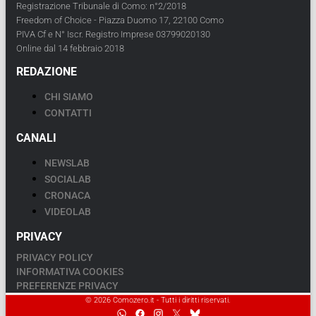
Registrazione Tribunale di Como: n°2/2018
Freedom of Choice - Piazza Duomo 17, 22100 Como
PIVA Cf e N° Iscr. Registro Imprese 03799020130
Online dal 14 febbraio 2018
REDAZIONE
CHI SIAMO
CONTATTI
CANALI
NEWSLAB
SOCIALAB
CRONACA
VIDEOLAB
PRIVACY
PRIVACY POLICY
INFORMATIVA COOKIES
PREFERENZE PRIVACY
© 2026 Comozero.it - Tutti i diritti riservati.