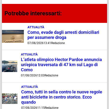
Potrebbe interessarti:
ATTUALITÀ
Como, evade dagli arresti domiciliari
per assumere droga
07/08/2026
13:41
Redazione
ATTUALITÀ
L’atleta olimpico Hector Pardoe annuncia
un’epica traversata di 47 km sul Lago di
Como
07/08/2026
12:03
Redazione
ATTUALITÀ
Como, tutti in sella contro le nuove regole
anti biciclette in centro storico. Ecco
quando
07/08/2026
11:15
Redazione