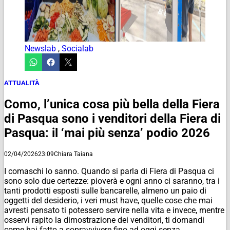
Newslab
,
Socialab
ATTUALITÀ
Como, l’unica cosa più bella della Fiera
di Pasqua sono i venditori della Fiera di
Pasqua: il ‘mai più senza’ podio 2026
02/04/2026
23:09
Chiara Taiana
I comaschi lo sanno. Quando si parla di Fiera di Pasqua ci
sono solo due certezze: pioverà e ogni anno ci saranno, tra i
tanti prodotti esposti sulle bancarelle, almeno un paio di
oggetti del desiderio, i veri
must have
, quelle cose che mai
avresti pensato ti potessero servire nella vita e invece, mentre
osservi rapito la dimostrazione dei venditori, ti domandi
come hai fatto a sopravvivere fino ad oggi senza.