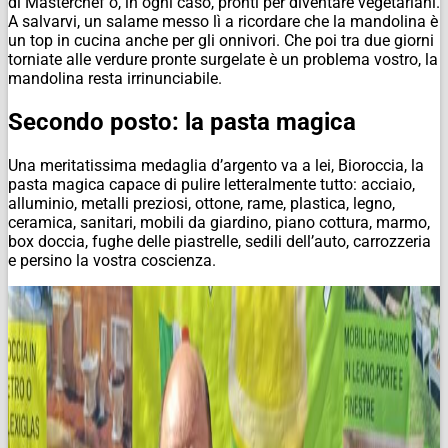
di Masterchef o, in ogni caso, pronti per diventare vegetariani.
A salvarvi, un salame messo lì a ricordare che la mandolina è
un top in cucina anche per gli onnivori. Che poi tra due giorni
torniate alle verdure pronte surgelate è un problema vostro, la
mandolina resta irrinunciabile.
Secondo posto: la pasta magica
Una meritatissima medaglia d’argento va a lei, Bioroccia, la
pasta magica capace di pulire letteralmente tutto: acciaio,
alluminio, metalli preziosi, ottone, rame, plastica, legno,
ceramica, sanitari, mobili da giardino, piano cottura, marmo,
box doccia, fughe delle piastrelle, sedili dell’auto, carrozzeria
e persino la vostra coscienza.