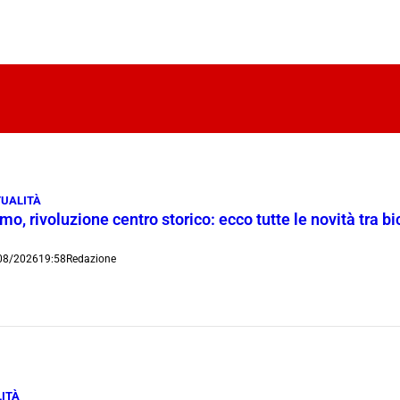
UALITÀ
o, rivoluzione centro storico: ecco tutte le novità tra bi
08/2026
19:58
Redazione
ITÀ