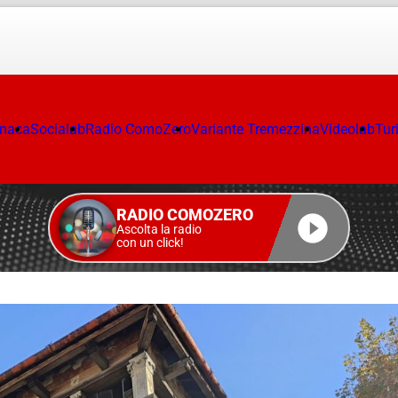
onaca
Socialab
Radio ComoZero
Variante Tremezzina
Videolab
Tur
RADIO COMOZERO
Ascolta la radio
con un click!