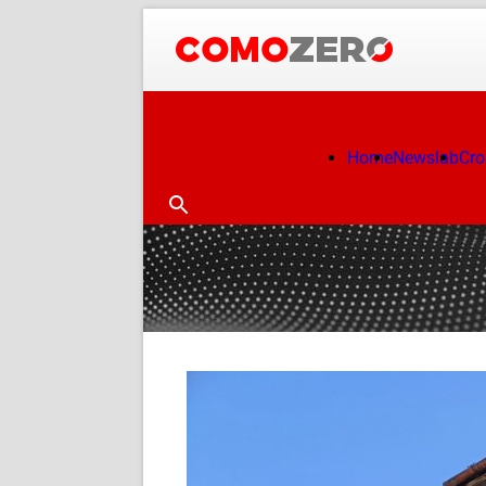
Home
Newslab
Cr