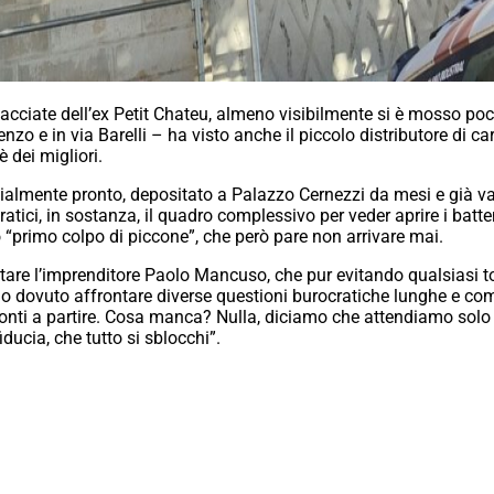
facciate dell’ex Petit Chateu, almeno visibilmente si è mosso poco
enzo e in via Barelli – ha visto anche il piccolo distributore di ca
 dei migliori.
ialmente pronto, depositato a Palazzo Cernezzi da mesi e già vaglia
atici, in sostanza, il quadro complessivo per veder aprire i batt
co “primo colpo di piccone”, che però pare non arrivare mai.
tare l’imprenditore Paolo Mancuso, che pur evitando qualsiasi t
o dovuto affrontare diverse questioni burocratiche lunghe e co
nti a partire. Cosa manca? Nulla, diciamo che attendiamo solo 
ducia, che tutto si sblocchi”.