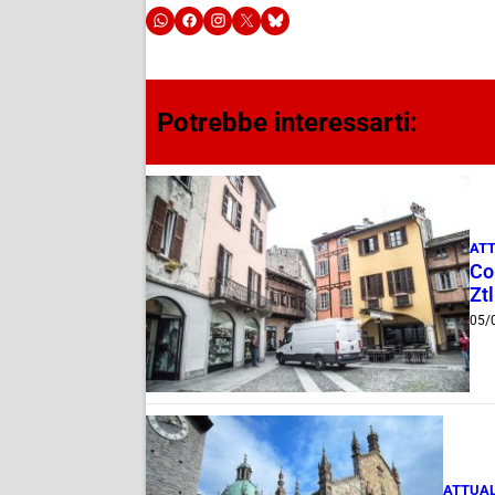
Potrebbe interessarti:
ATT
Com
Ztl
05/
ATTUAL