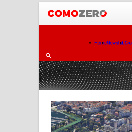
Home
Newslab
Cr