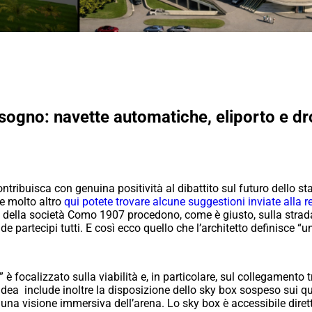
ogno: navette automatiche, eliporto e dro
ntribuisca con genuina positività al dibattito sul futuro dello s
 e molto altro
qui potete trovare alcune suggestioni inviate alla 
 e della società Como 1907 procedono, come è giusto, sulla stra
de partecipi tutti. E così ecco quello che l’architetto definisce 
focalizzato sulla viabilità e, in particolare, sul collegamento tr
’ idea include inoltre la disposizione dello sky box sospeso sui qua
na visione immersiva dell’arena. Lo sky box è accessibile dirett