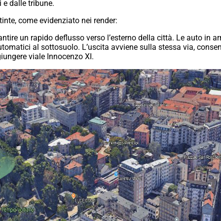
i e dalle tribune.
stinte, come evidenziato nei render:
antire un rapido deflusso verso l’esterno della città. Le auto in 
utomatici al sottosuolo. L’uscita avviene sulla stessa via, conse
giungere viale Innocenzo XI.