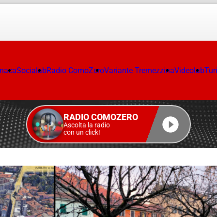
onaca
Socialab
Radio ComoZero
Variante Tremezzina
Videolab
Tur
RADIO COMOZERO
Ascolta la radio
con un click!