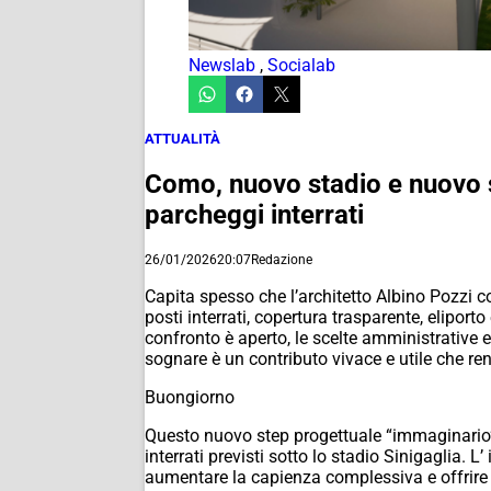
Newslab
,
Socialab
ATTUALITÀ
Como, nuovo stadio e nuovo s
parcheggi interrati
26/01/2026
20:07
Redazione
Capita spesso che l’architetto Albino Pozzi co
posti interrati, copertura trasparente, eliporto
confronto è aperto, le scelte amministrative
sognare è un contributo vivace e utile che ren
Buongiorno
Questo nuovo step progettuale “immaginario” è 
interrati previsti sotto lo stadio Sinigaglia. L
aumentare la capienza complessiva e offrire u