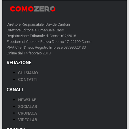
Direttore Responsabile: Davide Cantoni
Direttore Editoriale: Emanuele Caso
Registrazione Tribunale di Como: n°2/2018
Freedom of Choice - Piazza Duomo 17, 22100 Como
PIVA Cf e N° Iscr. Registro Imprese 03799020130
Online dal 14 febbraio 2018
REDAZIONE
CHI SIAMO
CONTATTI
CANALI
NEWSLAB
SOCIALAB
CRONACA
VIDEOLAB