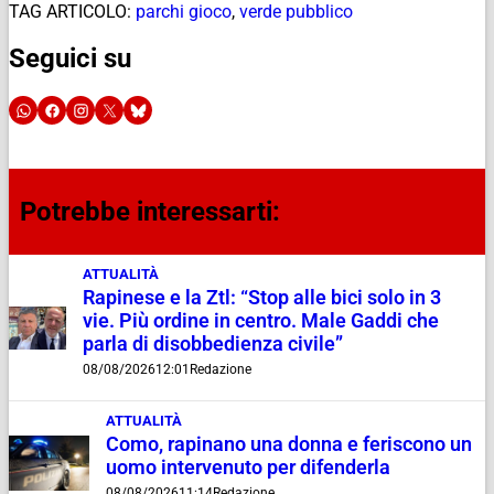
TAG ARTICOLO:
parchi gioco
,
verde pubblico
Seguici su
Potrebbe interessarti:
ATTUALITÀ
Rapinese e la Ztl: “Stop alle bici solo in 3
vie. Più ordine in centro. Male Gaddi che
parla di disobbedienza civile”
08/08/2026
12:01
Redazione
ATTUALITÀ
Como, rapinano una donna e feriscono un
uomo intervenuto per difenderla
08/08/2026
11:14
Redazione