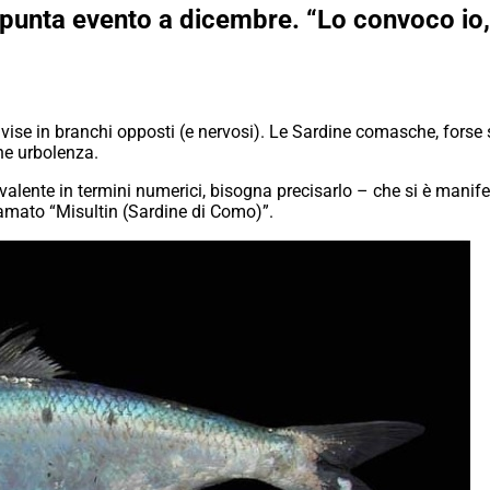
punta evento a dicembre. “Lo convoco io, 
ise in branchi opposti (e nervosi). Le Sardine comasche, forse 
he urbolenza.
alente in termini numerici, bisogna precisarlo – che si è manif
amato “Misultin (Sardine di Como)”.