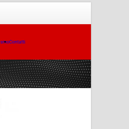
ismo
Contatti