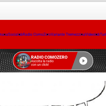
onaca
Socialab
Radio ComoZero
Variante Tremezzina
Videolab
Tur
RADIO COMOZERO
Ascolta la radio
con un click!