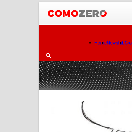
Home
Newslab
Cr