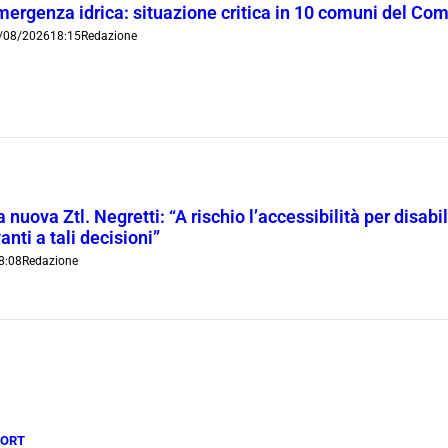
mergenza idrica: situazione critica in 10 comuni del Co
/08/2026
18:15
Redazione
 nuova Ztl. Negretti: “A rischio l’accessibilità per disab
anti a tali decisioni”
8:08
Redazione
PORT