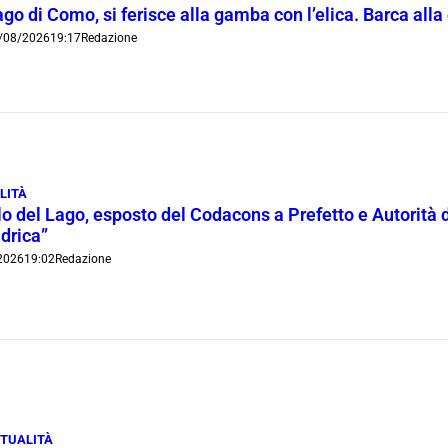
go di Como, si ferisce alla gamba con l’elica. Barca all
/08/2026
19:17
Redazione
LITÀ
lo del Lago, esposto del Codacons a Prefetto e Autorità d
idrica”
2026
19:02
Redazione
TUALITÀ