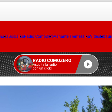
onaca
Socialab
Radio ComoZero
Variante Tremezzina
Videolab
Tur
RADIO COMOZERO
Ascolta la radio
con un click!