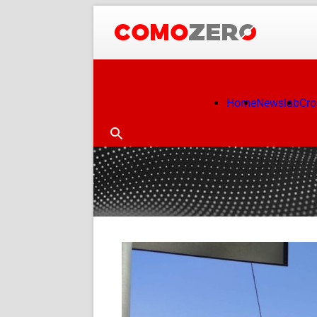
Home
Newslab
Cr