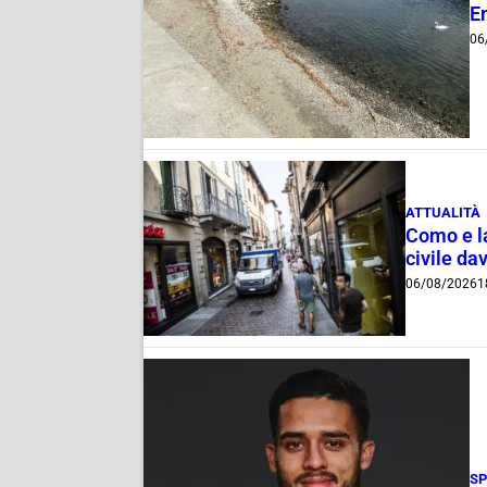
E
06
ATTUALITÀ
Como e la
civile dav
06/08/2026
1
S