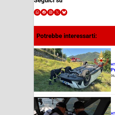
Seguici su
Potrebbe interessarti:
AT
Pr
06
AT