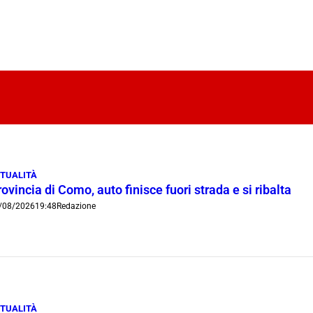
TUALITÀ
ovincia di Como, auto finisce fuori strada e si ribalta
/08/2026
19:48
Redazione
TUALITÀ