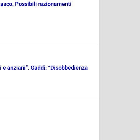
masco. Possibili razionamenti
ili e anziani”. Gaddi: “Disobbedienza