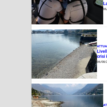
La
06
ATTUA
Livel
crisi 
06/08/
AT