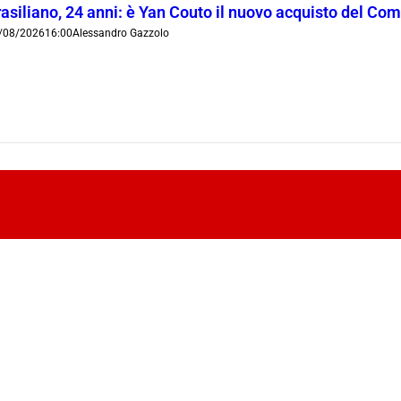
rasiliano, 24 anni: è Yan Couto il nuovo acquisto del Co
/08/2026
16:00
Alessandro Gazzolo