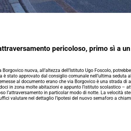
attraversamento pericoloso, primo sì a u
ia Borgovico nuova, all’altezza dell’Istituto Ugo Foscolo, potre
a è stato approvato dal consiglio comunale nell’ultima seduta all
remesse al documento erano che via Borgovico è una strada di acc
ndoci in zona molte abitazioni e appunto l’istituto scolastico – 
o l’attraversamento in particolar modo di notte. La velocità stes
uffici valutare nel dettaglio l’ipotesi del nuovo semaforo a chiam