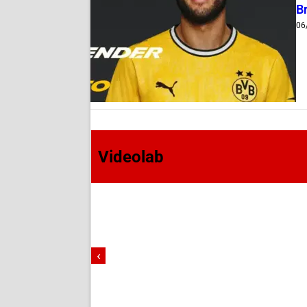
B
06
Videolab
‹