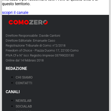
questo territorio.
scopri il canale
Direttore Responsabile: Davide Cantoni
Direttore Editoriale: Emanuele Caso
Registrazione Tribunale di Como: n°2/2018
Freedom of Choice - Piazza Duomo 17, 22100 Como
PIVA Cf e N° Iscr. Registro Imprese 03799020130
Online dal 14 febbraio 2018
REDAZIONE
CHI SIAMO
CONTATTI
CANALI
NEWSLAB
SOCIALAB