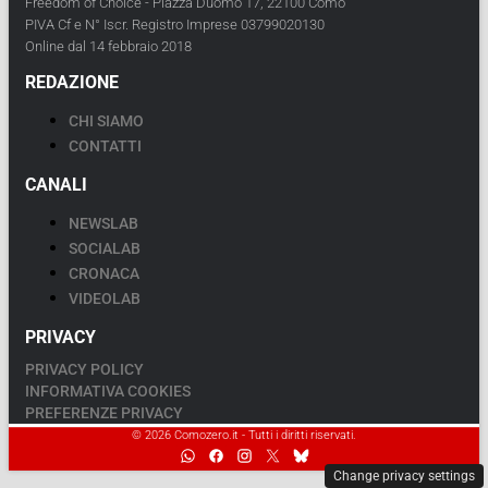
Freedom of Choice - Piazza Duomo 17, 22100 Como
PIVA Cf e N° Iscr. Registro Imprese 03799020130
Online dal 14 febbraio 2018
REDAZIONE
CHI SIAMO
CONTATTI
CANALI
NEWSLAB
SOCIALAB
CRONACA
VIDEOLAB
PRIVACY
PRIVACY POLICY
INFORMATIVA COOKIES
PREFERENZE PRIVACY
© 2026 Comozero.it - Tutti i diritti riservati.
Change privacy settings