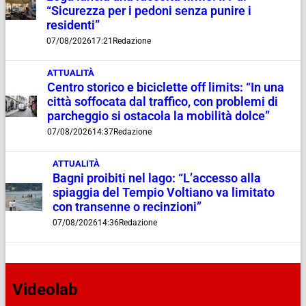
“Sicurezza per i pedoni senza punire i
residenti”
07/08/2026
17:21
Redazione
ATTUALITÀ
Centro storico e biciclette off limits: “In una
città soffocata dal traffico, con problemi di
parcheggio si ostacola la mobilità dolce”
07/08/2026
14:37
Redazione
ATTUALITÀ
Bagni proibiti nel lago: “L’accesso alla
spiaggia del Tempio Voltiano va limitato
con transenne o recinzioni”
07/08/2026
14:36
Redazione
Videolab