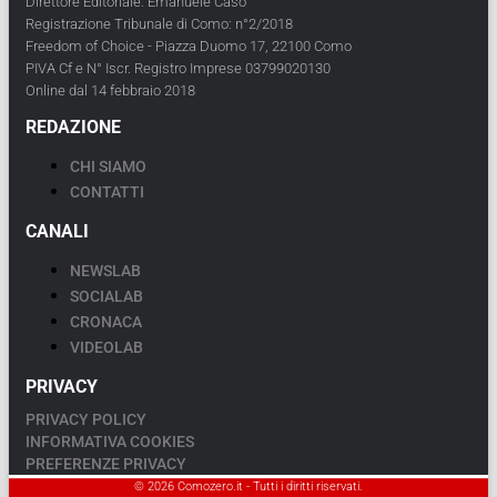
Direttore Editoriale: Emanuele Caso
Registrazione Tribunale di Como: n°2/2018
Freedom of Choice - Piazza Duomo 17, 22100 Como
PIVA Cf e N° Iscr. Registro Imprese 03799020130
Online dal 14 febbraio 2018
REDAZIONE
CHI SIAMO
CONTATTI
CANALI
NEWSLAB
SOCIALAB
CRONACA
VIDEOLAB
PRIVACY
PRIVACY POLICY
INFORMATIVA COOKIES
PREFERENZE PRIVACY
© 2026 Comozero.it - Tutti i diritti riservati.