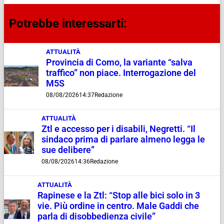
Potrebbe interessarti:
ATTUALITÀ
Provincia di Como, la variante “salva
traffico” non piace. Interrogazione del
M5S
08/08/2026
14:37
Redazione
ATTUALITÀ
Ztl e accesso per i disabili, Negretti. “Il
sindaco prima di parlare almeno legga le
sue delibere”
08/08/2026
14:36
Redazione
ATTUALITÀ
Rapinese e la Ztl: “Stop alle bici solo in 3
vie. Più ordine in centro. Male Gaddi che
parla di disobbedienza civile”