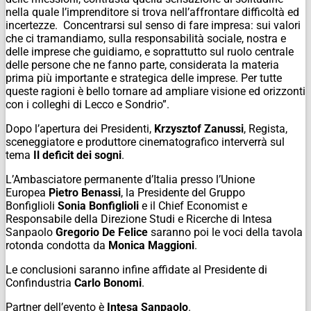
nella quale l’imprenditore si trova nell’affrontare difficoltà ed
incertezze. Concentrarsi sul senso di fare impresa: sui valori
che ci tramandiamo, sulla responsabilità sociale, nostra e
delle imprese che guidiamo, e soprattutto sul ruolo centrale
delle persone che ne fanno parte, considerata la materia
prima più importante e strategica delle imprese. Per tutte
queste ragioni è bello tornare ad ampliare visione ed orizzonti
con i colleghi di Lecco e Sondrio”.
Dopo l’apertura dei Presidenti,
Krzysztof Zanussi
, Regista,
sceneggiatore e produttore cinematografico interverrà sul
tema
Il deficit dei sogni
.
L’Ambasciatore permanente d’Italia presso l’Unione
Europea
Pietro Benassi
, la Presidente del Gruppo
Bonfiglioli
Sonia Bonfiglioli
e il Chief Economist e
Responsabile della Direzione Studi e Ricerche di Intesa
Sanpaolo
Gregorio De Felice
saranno poi le voci della tavola
rotonda condotta da
Monica Maggioni
.
Le conclusioni saranno infine affidate al Presidente di
Confindustria
Carlo Bonomi
.
Partner dell’evento è
Intesa Sanpaolo
.