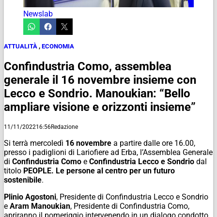
Newslab
ATTUALITÀ
,
ECONOMIA
Confindustria Como, assemblea
generale il 16 novembre insieme con
Lecco e Sondrio. Manoukian: “Bello
ampliare visione e orizzonti insieme”
11/11/2022
16:56
Redazione
Si terrà mercoledì
16 novembre
a partire dalle ore 16.00,
presso i padiglioni di Lariofiere ad Erba, l’Assemblea Generale
di
Confindustria Como
e
Confindustria Lecco e Sondrio
dal
titolo
PEOPLE. Le persone al centro per un futuro
sostenibile
.
Plinio Agostoni
, Presidente di Confindustria Lecco e Sondrio
e
Aram Manoukian
, Presidente di Confindustria Como,
apriranno il pomeriggio intervenendo in un dialogo condotto