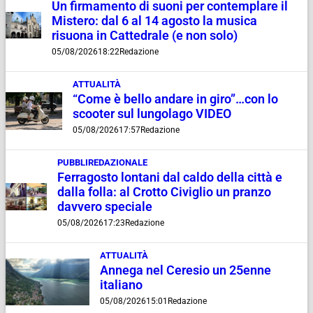
Un firmamento di suoni per contemplare il
Mistero: dal 6 al 14 agosto la musica
risuona in Cattedrale (e non solo)
05/08/2026
18:22
Redazione
ATTUALITÀ
“Come è bello andare in giro”…con lo
scooter sul lungolago VIDEO
05/08/2026
17:57
Redazione
PUBBLIREDAZIONALE
Ferragosto lontani dal caldo della città e
dalla folla: al Crotto Civiglio un pranzo
davvero speciale
05/08/2026
17:23
Redazione
ATTUALITÀ
Annega nel Ceresio un 25enne
italiano
05/08/2026
15:01
Redazione