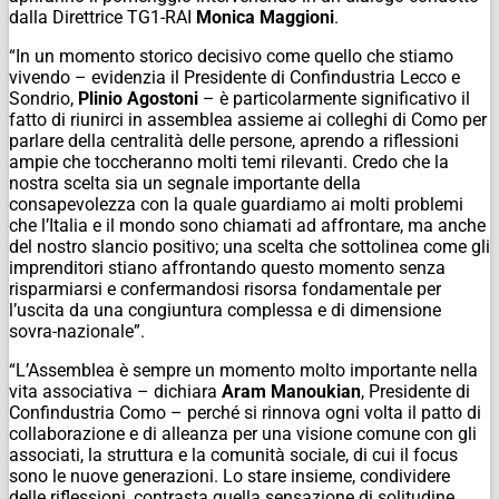
dalla Direttrice TG1-RAI
Monica Maggioni
.
“In un momento storico decisivo come quello che stiamo
vivendo – evidenzia il Presidente di Confindustria Lecco e
Sondrio,
Plinio Agostoni
– è particolarmente significativo il
fatto di riunirci in assemblea assieme ai colleghi di Como per
parlare della centralità delle persone, aprendo a riflessioni
ampie che toccheranno molti temi rilevanti. Credo che la
nostra scelta sia un segnale importante della
consapevolezza con la quale guardiamo ai molti problemi
che l’Italia e il mondo sono chiamati ad affrontare, ma anche
del nostro slancio positivo; una scelta che sottolinea come gli
imprenditori stiano affrontando questo momento senza
risparmiarsi e confermandosi risorsa fondamentale per
l’uscita da una congiuntura complessa e di dimensione
sovra-nazionale”.
“L’Assemblea è sempre un momento molto importante nella
vita associativa – dichiara
Aram
Manoukian
, Presidente di
Confindustria Como – perché si rinnova ogni volta il patto di
collaborazione e di alleanza per una visione comune con gli
associati, la struttura e la comunità sociale, di cui il focus
sono le nuove generazioni. Lo stare insieme, condividere
delle riflessioni, contrasta quella sensazione di solitudine