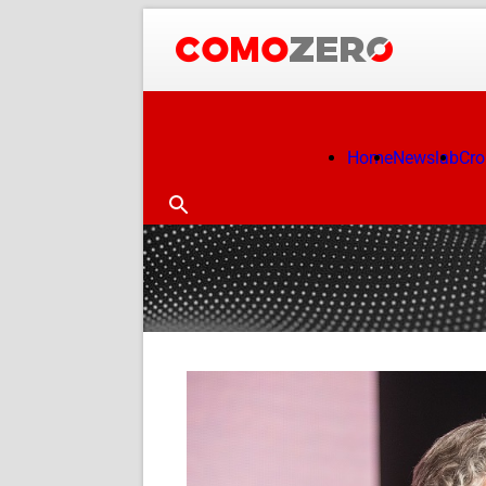
Home
Newslab
Cr