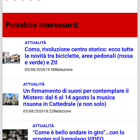
Potrebbe interessarti:
ATTUALITÀ
Como, rivoluzione centro storico: ecco tutte
le novità tra biciclette, aree pedonali (rossa
e verde) e Ztl
05/08/2026
19:58
Redazione
ATTUALITÀ
Un firmamento di suoni per contemplare il
Mistero: dal 6 al 14 agosto la musica
risuona in Cattedrale (e non solo)
05/08/2026
18:22
Redazione
ATTUALITÀ
“Come è bello andare in giro”…con lo
scooter sul lungolago VIDEO