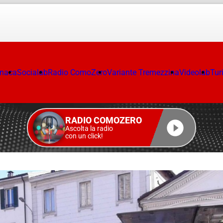
onaca
Socialab
Radio ComoZero
Variante Tremezzina
Videolab
Tur
RADIO COMOZERO
Ascolta la radio
con un click!