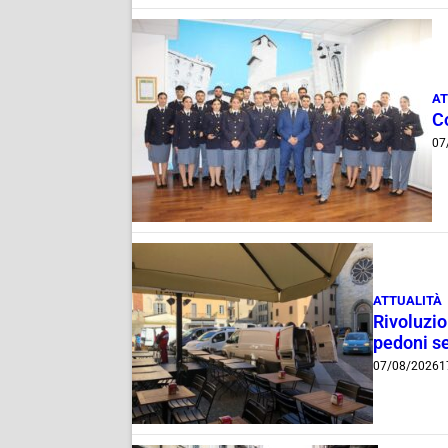
AT
C
07
ATTUALITÀ
Rivoluzio
pedoni se
07/08/2026
1