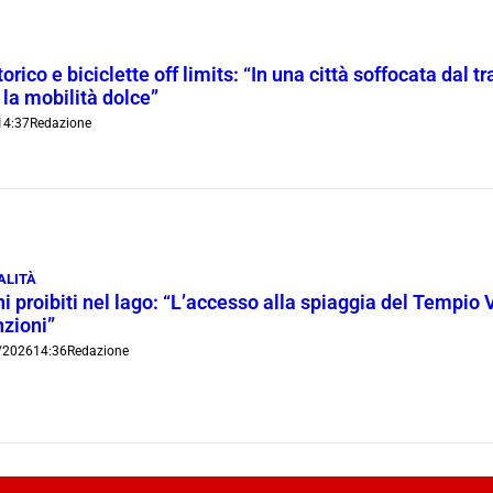
orico e biciclette off limits: “In una città soffocata dal t
 la mobilità dolce”
14:37
Redazione
ALITÀ
i proibiti nel lago: “L’accesso alla spiaggia del Tempio 
nzioni”
/2026
14:36
Redazione