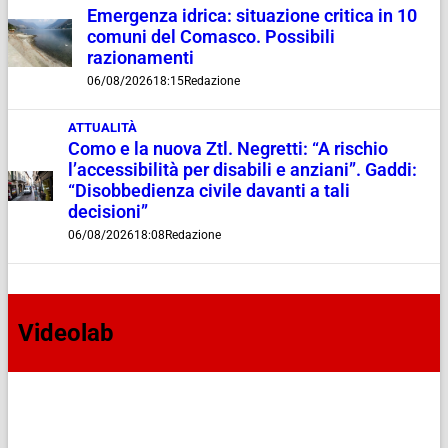
Emergenza idrica: situazione critica in 10
comuni del Comasco. Possibili
razionamenti
06/08/2026
18:15
Redazione
ATTUALITÀ
Como e la nuova Ztl. Negretti: “A rischio
l’accessibilità per disabili e anziani”. Gaddi:
“Disobbedienza civile davanti a tali
decisioni”
06/08/2026
18:08
Redazione
Videolab