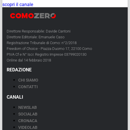
scopri il canale
Direttore Responsabile: Davide Cantoni
Direttore Editoriale: Emanuele Caso
Registrazione Tribunale di Como: n°2/2018
Freedom of Choice - Piazza Duomo 17, 22100 Como
PIVA Cf e N° Iscr. Registro Imprese 03799020130
Online dal 14 febbraio 2018
REDAZIONE
CHI SIAMO
CONTATTI
CANALI
NEWSLAB
SOCIALAB
CRONACA
VIDEOLAB