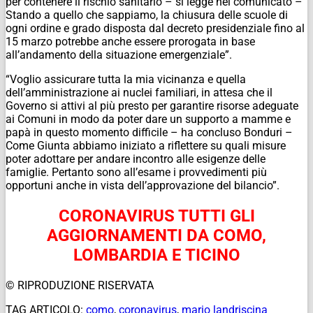
per contenere il rischio sanitario – si legge nel comunicato –
Stando a quello che sappiamo, la chiusura delle scuole di
ogni ordine e grado disposta dal decreto presidenziale fino al
15 marzo potrebbe anche essere prorogata in base
all’andamento della situazione emergenziale”.
“Voglio assicurare tutta la mia vicinanza e quella
dell’amministrazione ai nuclei familiari, in attesa che il
Governo si attivi al più presto per garantire risorse adeguate
ai Comuni in modo da poter dare un supporto a mamme e
papà in questo momento difficile – ha concluso Bonduri –
Come Giunta abbiamo iniziato a riflettere su quali misure
poter adottare per andare incontro alle esigenze delle
famiglie. Pertanto sono all’esame i provvedimenti più
opportuni anche in vista dell’approvazione del bilancio”.
CORONAVIRUS TUTTI GLI
AGGIORNAMENTI DA COMO,
LOMBARDIA E TICINO
© RIPRODUZIONE RISERVATA
TAG ARTICOLO:
como
,
coronavirus
,
mario landriscina