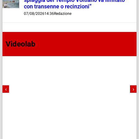
spiaggia del Tempio Voltiano va limitato
con transenne o recinzioni”
07/08/2026
14:36
Redazione
Videolab
‹
›