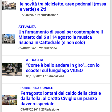
le novità tra biciclette, aree pedonali (rossa
e verde) e Ztl
05/08/2026
19:58
Redazione
ATTUALITÀ
Un firmamento di suoni per contemplare il
Mistero: dal 6 al 14 agosto la musica
risuona in Cattedrale (e non solo)
05/08/2026
18:22
Redazione
ATTUALITÀ
“Come è bello andare in giro”…con lo
scooter sul lungolago VIDEO
05/08/2026
17:57
Redazione
PUBBLIREDAZIONALE
Ferragosto lontani dal caldo della città e
dalla folla: al Crotto Civiglio un pranzo
davvero speciale
05/08/2026
17:23
Redazione