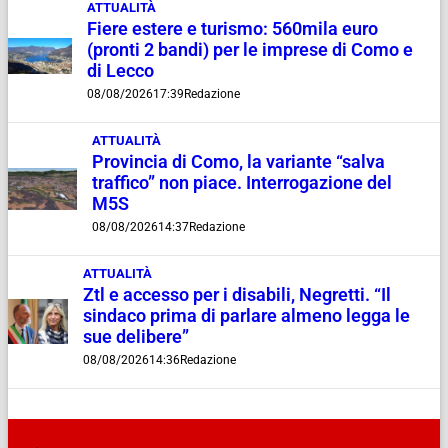
ATTUALITÀ
Fiere estere e turismo: 560mila euro
(pronti 2 bandi) per le imprese di Como e
di Lecco
08/08/2026
17:39
Redazione
ATTUALITÀ
Provincia di Como, la variante “salva
traffico” non piace. Interrogazione del
M5S
08/08/2026
14:37
Redazione
ATTUALITÀ
Ztl e accesso per i disabili, Negretti. “Il
sindaco prima di parlare almeno legga le
sue delibere”
08/08/2026
14:36
Redazione