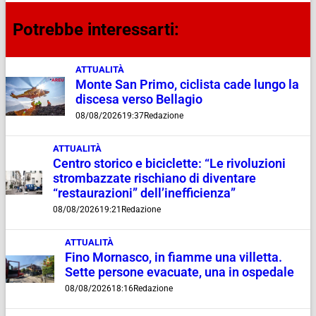
Potrebbe interessarti:
ATTUALITÀ
Monte San Primo, ciclista cade lungo la
discesa verso Bellagio
08/08/2026
19:37
Redazione
ATTUALITÀ
Centro storico e biciclette: “Le rivoluzioni
strombazzate rischiano di diventare
“restaurazioni” dell’inefficienza”
08/08/2026
19:21
Redazione
ATTUALITÀ
Fino Mornasco, in fiamme una villetta.
Sette persone evacuate, una in ospedale
08/08/2026
18:16
Redazione