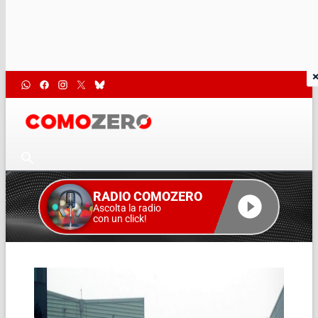
RADIO COMOZERO
Ascolta la radio
con un click!