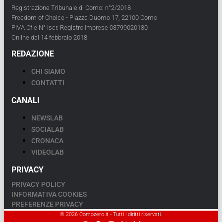
Registrazione Tribunale di Como: n°2/2018
Freedom of Choice - Piazza Duomo 17, 22100 Como
PIVA Cf e N° Iscr. Registro Imprese 03799020130
Online dal 14 febbraio 2018
REDAZIONE
CHI SIAMO
CONTATTI
CANALI
NEWSLAB
SOCIALAB
CRONACA
VIDEOLAB
PRIVACY
PRIVACY POLICY
INFORMATIVA COOKIES
PREFERENZE PRIVACY
© 2026 Comozero.it - Tutti i diritti riservati.