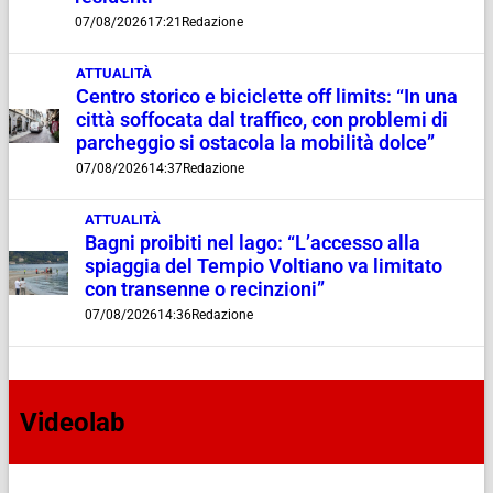
07/08/2026
17:21
Redazione
ATTUALITÀ
Centro storico e biciclette off limits: “In una
città soffocata dal traffico, con problemi di
parcheggio si ostacola la mobilità dolce”
07/08/2026
14:37
Redazione
ATTUALITÀ
Bagni proibiti nel lago: “L’accesso alla
spiaggia del Tempio Voltiano va limitato
con transenne o recinzioni”
07/08/2026
14:36
Redazione
Videolab