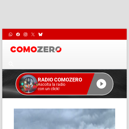
RADIO COMOZERO
Ascolta la radio
con un click!