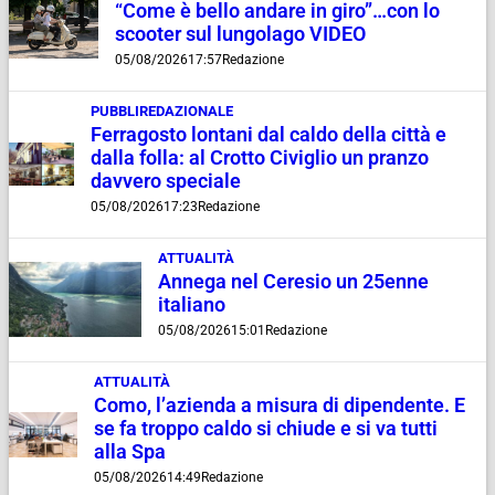
“Come è bello andare in giro”…con lo
scooter sul lungolago VIDEO
05/08/2026
17:57
Redazione
PUBBLIREDAZIONALE
Ferragosto lontani dal caldo della città e
dalla folla: al Crotto Civiglio un pranzo
davvero speciale
05/08/2026
17:23
Redazione
ATTUALITÀ
Annega nel Ceresio un 25enne
italiano
05/08/2026
15:01
Redazione
ATTUALITÀ
Como, l’azienda a misura di dipendente. E
se fa troppo caldo si chiude e si va tutti
alla Spa
05/08/2026
14:49
Redazione