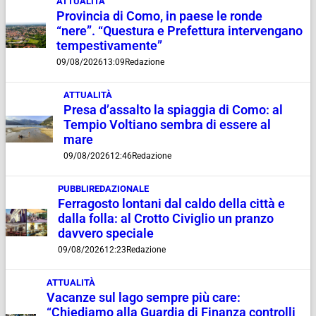
ATTUALITÀ
Provincia di Como, in paese le ronde
“nere”. “Questura e Prefettura intervengano
tempestivamente”
09/08/2026
13:09
Redazione
ATTUALITÀ
Presa d’assalto la spiaggia di Como: al
Tempio Voltiano sembra di essere al
mare
09/08/2026
12:46
Redazione
PUBBLIREDAZIONALE
Ferragosto lontani dal caldo della città e
dalla folla: al Crotto Civiglio un pranzo
davvero speciale
09/08/2026
12:23
Redazione
ATTUALITÀ
Vacanze sul lago sempre più care:
“Chiediamo alla Guardia di Finanza controlli