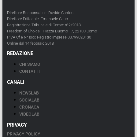
Direttore Responsabile: Davide Cantoni
Direttore Editoriale: Emanuele Caso
Registrazione Tribunale di Como: n°2/2018
Freedom of Choice - Piazza Duomo 17, 22100 Como
PIVA Cf e N° Iscr. Registro Imprese 03799020130
Online dal 14 febbraio 2018
REDAZIONE
CHI SIAMO
CONTATTI
CANALI
NEWSLAB
SOCIALAB
CRONACA
VIDEOLAB
PRIVACY
PRIVACY POLICY