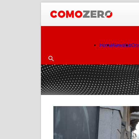
Home
Newslab
Cr