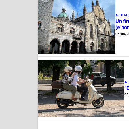
ATTUAL
Un fi
(e non
05/08/2
AT
“
05