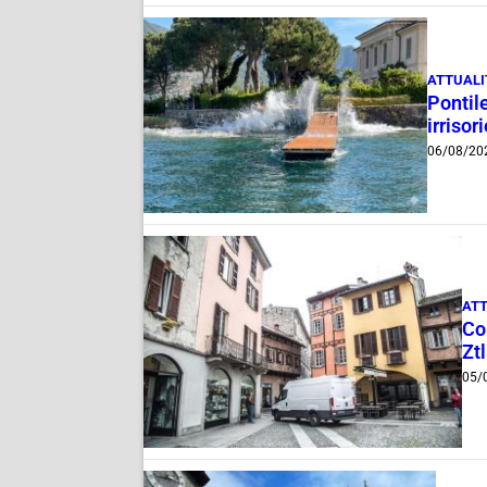
ATTUALI
Pontile
irrisor
06/08/20
ATT
Com
Ztl
05/