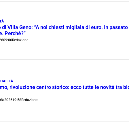
TÀ
 di Villa Geno: “A noi chiesti migliaia di euro. In passato 
ie. Perché?”
26
09:06
Redazione
UALITÀ
o, rivoluzione centro storico: ecco tutte le novità tra bi
08/2026
19:58
Redazione