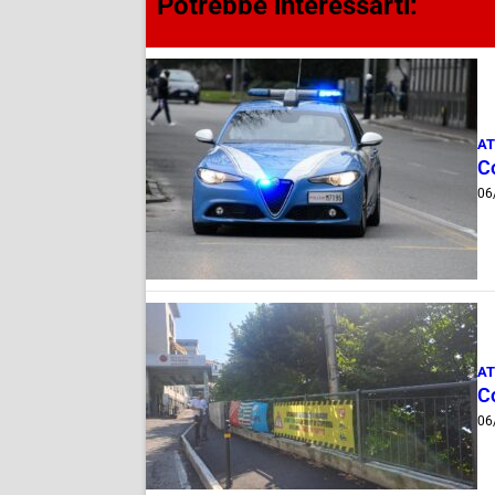
Potrebbe interessarti:
AT
Co
06
AT
Co
06