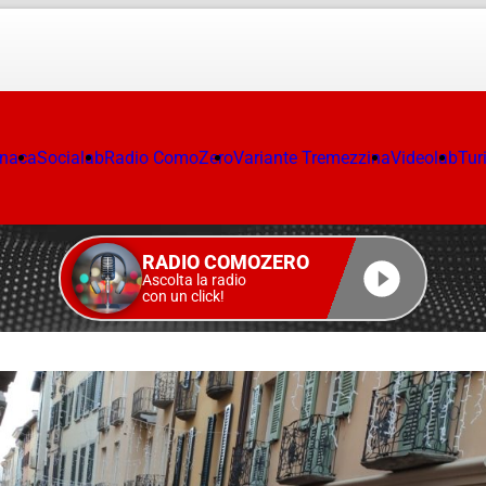
onaca
Socialab
Radio ComoZero
Variante Tremezzina
Videolab
Tur
RADIO COMOZERO
Ascolta la radio
con un click!