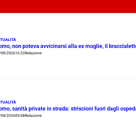
TUALITÀ
mo, non poteva avvicinarsi alla ex moglie, il braccialetto
/08/2026
10:33
Redazione
TUALITÀ
mo, sanità private in strada: striscioni fuori dagli ospe
/08/2026
09:08
Redazione