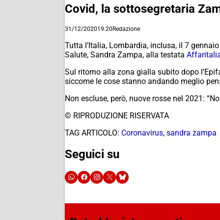
Covid, la sottosegretaria Zamp
31/12/2020
19:20
Redazione
Tutta l’Italia, Lombardia, inclusa, il 7 gennai
Salute, Sandra Zampa, alla testata
Affaritalia
Sul ritorno alla zona gialla subito dopo l’E
siccome le cose stanno andando meglio penso
Non escluse, però, nuove rosse nel 2021: “No
© RIPRODUZIONE RISERVATA
TAG ARTICOLO:
Coronavirus
,
sandra zampa
Seguici su