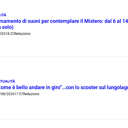
ITÀ
rmamento di suoni per contemplare il Mistero: dal 6 al 1
 solo)
026
18:22
Redazione
TUALITÀ
Come è bello andare in giro”…con lo scooter sul lungola
/08/2026
17:57
Redazione