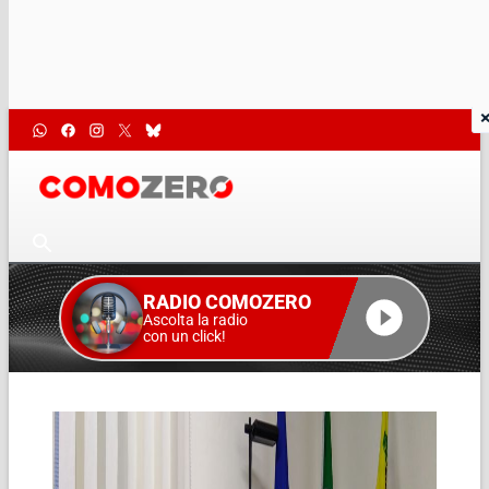
RADIO COMOZERO
Ascolta la radio
con un click!