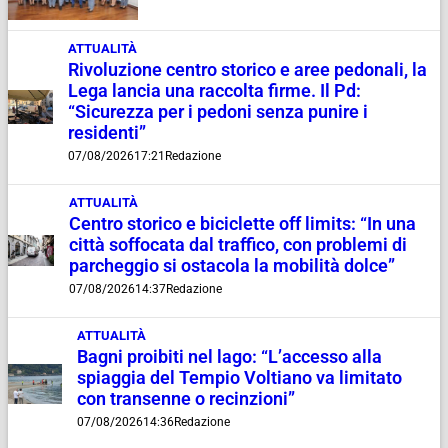
ATTUALITÀ
Rivoluzione centro storico e aree pedonali, la
Lega lancia una raccolta firme. Il Pd:
“Sicurezza per i pedoni senza punire i
residenti”
07/08/2026
17:21
Redazione
ATTUALITÀ
Centro storico e biciclette off limits: “In una
città soffocata dal traffico, con problemi di
parcheggio si ostacola la mobilità dolce”
07/08/2026
14:37
Redazione
ATTUALITÀ
Bagni proibiti nel lago: “L’accesso alla
spiaggia del Tempio Voltiano va limitato
con transenne o recinzioni”
07/08/2026
14:36
Redazione