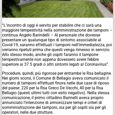
“L’incontro di oggi è servito per stabilire che ci sarà una
maggiore tempestività nella somministrazione dei tamponi –
continua Angelo Barindelli – Al personale che dovesse
presentare un qualunque tipo di sintomo associabile al
Covid-19, saranno effettuati i tamponi nell’immediatezza, poi
verranno ripetuti prima che questi venga rimesso in servizio.
Allo stesso modo, anche gli ospiti faranno il tampone
tempestivamente non appena dovessero avere febbre
superiore ai 37.5 gradi o altri sintomi legati al Coronavirus”.
Procedure, quindi, più rigorose per entrambe le Rsa bellagine.
Nei giorni scorsi, il Comune di Bellagio aveva comunicato il
numero di tamponi effettuati finora nelle due case di riposo
del paese: 220 per la Rsa Greco De Vecchi, 40 per la Rsa
Bellagio (questi ultimi tutti con esito negativo). Nella stessa
comunicazione, il primo cittadino Barinelli aveva proprio
annunciato l’intenzione di armonizzare tempi e criteri di
somministrazione dei tamponi, sia per gli ospiti sia per gli
operatori, nelle due strutture.