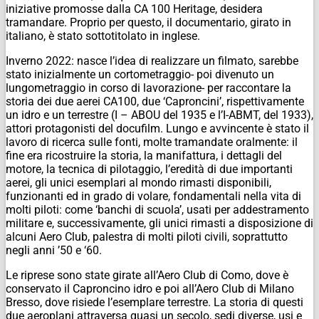
iniziative promosse dalla CA 100 Heritage, desidera
tramandare. Proprio per questo, il documentario, girato in
italiano, è stato sottotitolato in inglese.
Inverno 2022: nasce l’idea di realizzare un filmato, sarebbe
stato inizialmente un cortometraggio- poi divenuto un
lungometraggio in corso di lavorazione- per raccontare la
storia dei due aerei CA100, due ‘Caproncini’, rispettivamente
un idro e un terrestre (I – ABOU del 1935 e l’I-ABMT, del 1933),
attori protagonisti del docufilm. Lungo e avvincente è stato il
lavoro di ricerca sulle fonti, molte tramandate oralmente: il
fine era ricostruire la storia, la manifattura, i dettagli del
motore, la tecnica di pilotaggio, l’eredità di due importanti
aerei, gli unici esemplari al mondo rimasti disponibili,
funzionanti ed in grado di volare, fondamentali nella vita di
molti piloti: come ‘banchi di scuola’, usati per addestramento
militare e, successivamente, gli unici rimasti a disposizione di
alcuni Aero Club, palestra di molti piloti civili, soprattutto
negli anni ’50 e ‘60.
Le riprese sono state girate all’Aero Club di Como, dove è
conservato il Caproncino idro e poi all’Aero Club di Milano
Bresso, dove risiede l’esemplare terrestre. La storia di questi
due aeroplani attraversa quasi un secolo, sedi diverse, usi e