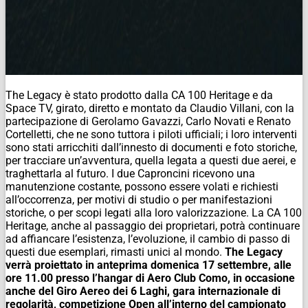
The Legacy
è stato prodotto dalla CA 100 Heritage e da
Space TV, girato, diretto e montato da Claudio Villani, con la
partecipazione di Gerolamo Gavazzi, Carlo Novati e Renato
Cortelletti, che ne sono tuttora i piloti ufficiali; i loro interventi
sono stati arricchiti dall’innesto di documenti e foto storiche,
per tracciare un’avventura, quella legata a questi due aerei, e
traghettarla al futuro. I due Caproncini ricevono una
manutenzione costante, possono essere volati e richiesti
all’occorrenza, per motivi di studio o per manifestazioni
storiche, o per scopi legati alla loro valorizzazione. La CA 100
Heritage, anche al passaggio dei proprietari, potrà continuare
ad affiancare l’esistenza, l’evoluzione, il cambio di passo di
questi due esemplari, rimasti unici al mondo.
The Legacy
verrà proiettato in anteprima domenica 17 settembre, alle
ore 11.00 presso l’hangar di Aero Club Como, in occasione
anche del Giro Aereo dei 6 Laghi, gara internazionale di
regolarità, competizione Open all’interno del campionato