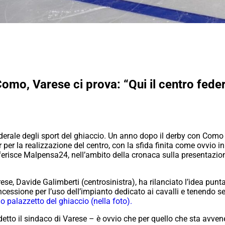
mo, Varese ci prova: “Qui il centro federa
derale degli sport del ghiaccio. Un anno dopo il derby con Como – 
r per la realizzazione del centro, con la sfida finita come ovvio in 
ferisce Malpensa24, nell’ambito della cronaca sulla presentazio
e, Davide Galimberti (centrosinistra), ha rilanciato l’idea punt
essione per l’uso dell’impianto dedicato ai cavalli e tenendo s
 palazzetto del ghiaccio (nella foto).
etto il sindaco di Varese – è ovvio che per quello che sta avven