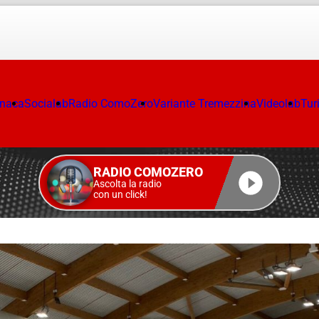
onaca
Socialab
Radio ComoZero
Variante Tremezzina
Videolab
Tur
RADIO COMOZERO
Ascolta la radio
con un click!