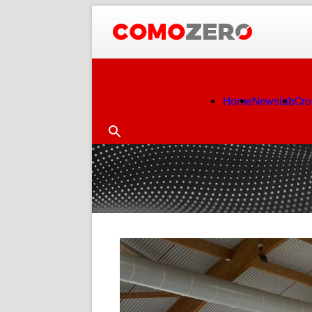
Home
Newslab
Cr