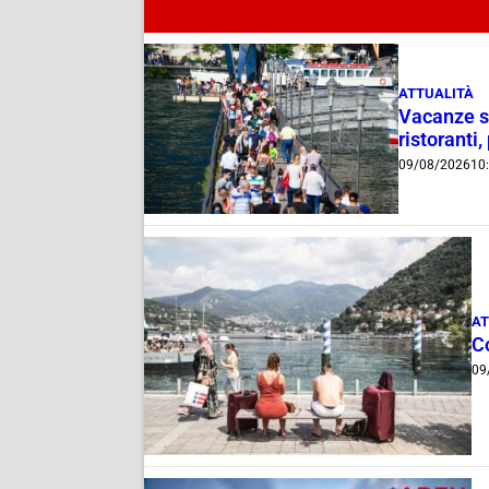
ATTUALITÀ
Vacanze su
ristoranti,
09/08/2026
10
AT
C
09