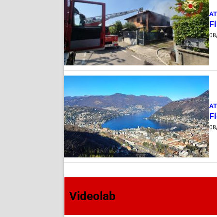
AT
F
08
AT
Fi
08
Videolab