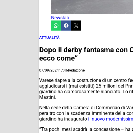
Newslab
ATTUALITÀ
Dopo il derby fantasma con Co
ecco come”
07/09/2024
17:46
Redazione
Varese riapre alla costruzione di un centro fe
aggiudicarsi i (mai esistiti) 25 milioni del Pnr
giardino ha clamorosamente rilanciato. Lo ri
Mastini.
Nella sede della Camera di Commercio di Vares
peraltro con la scadenza imminente della conc
giardino ha inaugurato
il nuovo modernissimo
“Tra pochi mesi scadrà la concessione – ha d