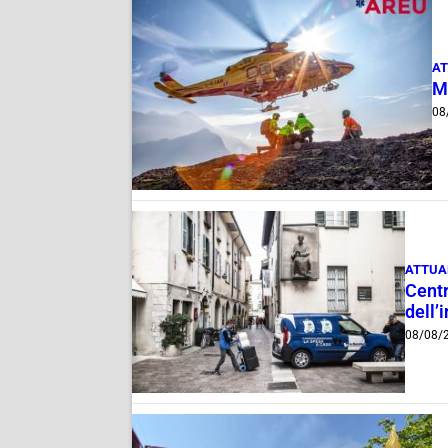
AT
M
08
ATTUA
Centr
dell’
08/08/