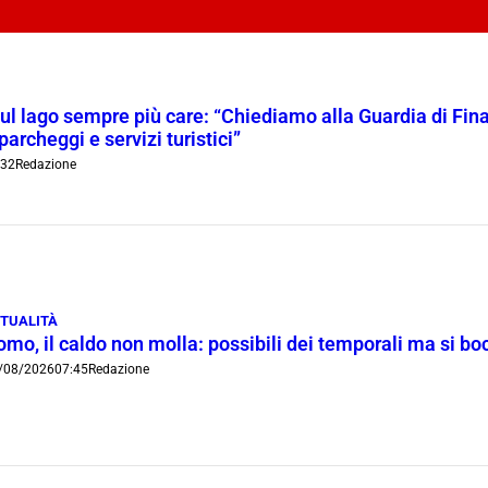
l lago sempre più care: “Chiediamo alla Guardia di Finanz
 parcheggi e servizi turistici”
:32
Redazione
TUALITÀ
omo, il caldo non molla: possibili dei temporali ma si b
/08/2026
07:45
Redazione