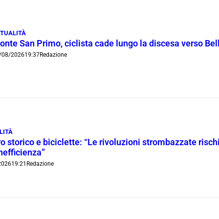
TUALITÀ
onte San Primo, ciclista cade lungo la discesa verso Bel
/08/2026
19:37
Redazione
LITÀ
o storico e biciclette: “Le rivoluzioni strombazzate risch
inefficienza”
2026
19:21
Redazione