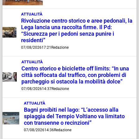
ATTUALITÀ
Rivoluzione centro storico e aree pedonali, la
Lega lancia una raccolta firme. Il Pd:
“Sicurezza per i pedoni senza punire i
residenti”
07/08/2026
17:21
Redazione
ATTUALITÀ
Centro storico e biciclette off limits: “In una
città soffocata dal traffico, con problemi di
parcheggio si ostacola la mobilità dolce”
07/08/2026
14:37
Redazione
ATTUALITÀ
Bagni proibiti nel lago: “L’accesso alla
spiaggia del Tempio Voltiano va limitato
con transenne o recinzioni”
07/08/2026
14:36
Redazione