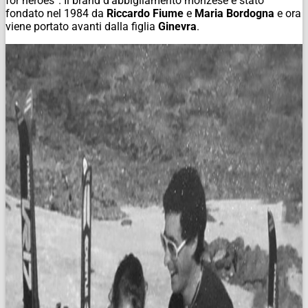
for heroes”. Il brand d’abbigliamento monzese è stato
fondato nel 1984 da
Riccardo Fiume
e
Maria Bordogna
e ora
viene portato avanti dalla figlia
Ginevra
.