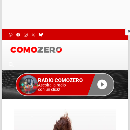
RADIO COMOZERO
Ascolta la radio
con un click!