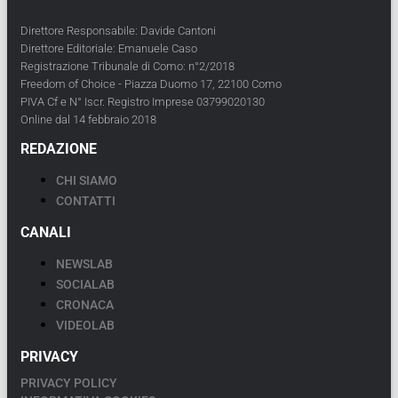
Direttore Responsabile: Davide Cantoni
Direttore Editoriale: Emanuele Caso
Registrazione Tribunale di Como: n°2/2018
Freedom of Choice - Piazza Duomo 17, 22100 Como
PIVA Cf e N° Iscr. Registro Imprese 03799020130
Online dal 14 febbraio 2018
REDAZIONE
CHI SIAMO
CONTATTI
CANALI
NEWSLAB
SOCIALAB
CRONACA
VIDEOLAB
PRIVACY
PRIVACY POLICY