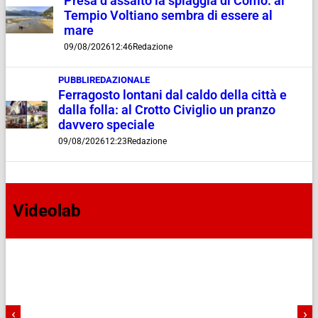
Presa d’assalto la spiaggia di Como: al
Tempio Voltiano sembra di essere al
mare
09/08/2026
12:46
Redazione
PUBBLIREDAZIONALE
Ferragosto lontani dal caldo della città e
dalla folla: al Crotto Civiglio un pranzo
davvero speciale
09/08/2026
12:23
Redazione
Videolab
‹
›