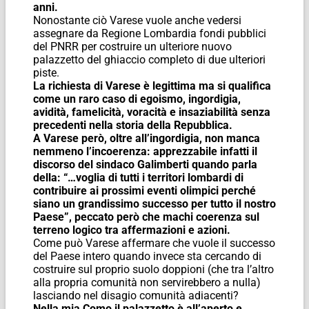
anni.
Nonostante ciò Varese vuole anche vedersi
assegnare da Regione Lombardia fondi pubblici
del PNRR per costruire un ulteriore nuovo
palazzetto del ghiaccio completo di due ulteriori
piste.
La richiesta di Varese è legittima ma si qualifica
come un raro caso di egoismo, ingordigia,
avidità, famelicità, voracità e insaziabilità senza
precedenti nella storia della Repubblica.
A Varese però, oltre all’ingordigia, non manca
nemmeno l’incoerenza: apprezzabile infatti il
discorso del sindaco Galimberti quando parla
della: “…voglia di tutti i territori lombardi di
contribuire ai prossimi eventi olimpici perché
siano un grandissimo successo per tutto il nostro
Paese”, peccato però che machi coerenza sul
terreno logico tra affermazioni e azioni.
Come può Varese affermare che vuole il successo
del Paese intero quando invece sta cercando di
costruire sul proprio suolo doppioni (che tra l’altro
alla propria comunità non servirebbero a nulla)
lasciando nel disagio comunità adiacenti?
Nella mia Como il palazzetto è all’aperto e