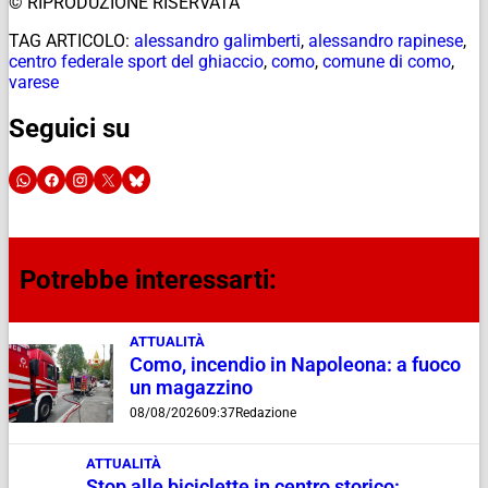
© RIPRODUZIONE RISERVATA
TAG ARTICOLO:
alessandro galimberti
,
alessandro rapinese
,
centro federale sport del ghiaccio
,
como
,
comune di como
,
varese
Seguici su
Potrebbe interessarti:
ATTUALITÀ
Como, incendio in Napoleona: a fuoco
un magazzino
08/08/2026
09:37
Redazione
ATTUALITÀ
Stop alle biciclette in centro storico: