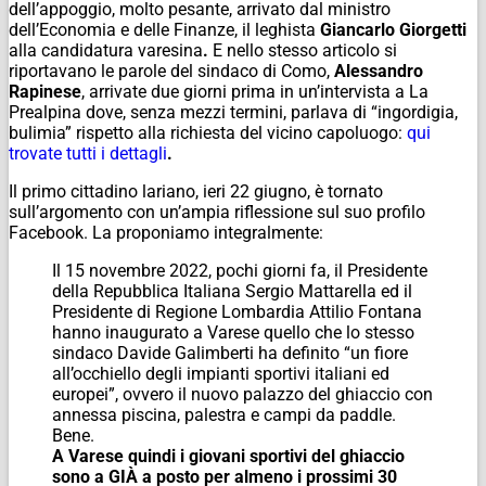
dell’appoggio, molto pesante, arrivato dal ministro
dell’Economia e delle Finanze, il leghista
Giancarlo Giorgetti
alla candidatura varesina
.
E nello stesso articolo si
riportavano le parole del sindaco di Como,
Alessandro
Rapinese
, arrivate due giorni prima in un’intervista a La
Prealpina dove, senza mezzi termini, parlava di “ingordigia,
bulimia” rispetto alla richiesta del vicino capoluogo:
qui
trovate tutti i dettagli
.
Il primo cittadino lariano, ieri 22 giugno, è tornato
sull’argomento con un’ampia riflessione sul suo profilo
Facebook. La proponiamo integralmente:
Il 15 novembre 2022, pochi giorni fa, il Presidente
della Repubblica Italiana Sergio Mattarella ed il
Presidente di Regione Lombardia Attilio Fontana
hanno inaugurato a Varese quello che lo stesso
sindaco Davide Galimberti ha definito “un fiore
all’occhiello degli impianti sportivi italiani ed
europei”, ovvero il nuovo palazzo del ghiaccio con
annessa piscina, palestra e campi da paddle.
Bene.
A Varese quindi i giovani sportivi del ghiaccio
sono a GIÀ a posto per almeno i prossimi 30