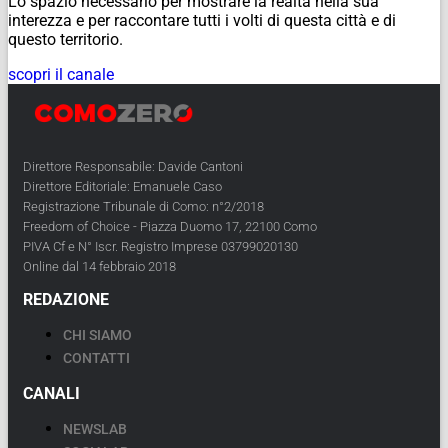
Lo spazio necessario per mostrare la realtà nella sua
interezza e per raccontare tutti i volti di questa città e di
questo territorio.
scopri il canale
Direttore Responsabile: Davide Cantoni
Direttore Editoriale: Emanuele Caso
Registrazione Tribunale di Como: n°2/2018
Freedom of Choice - Piazza Duomo 17, 22100 Como
PIVA Cf e N° Iscr. Registro Imprese 03799020130
Online dal 14 febbraio 2018
REDAZIONE
CHI SIAMO
CONTATTI
CANALI
NEWSLAB