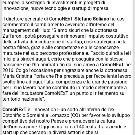
europeo, a sostegno di investimenti in progetti di
innovazione, nuove tecnologie e startup d’impresa.
Il direttore generale di ComoNExT
Stefano
Soliano
ha così
commentato il cambiamento avvenuto all’interno del
management dell’Hub: “Siamo sicuri che la dottoressa
Zaffaroni, potrà proseguire e rinnovare l’impulso costruttivo
delle attività di incubazione di startup, così strategica nella
nostra filiera, grazie alle competenze e alle conoscenze
maturate nel suo percorso professionale. Faccio quindi a lei i
miei più sinceri auguri, certo che proseguirà con la stessa
passione che l’ha animata fin dal suo arrivo a ComoNExT nel
2016. Colgo l’occasione per ringraziare anche la dottoressa
Maria Cristina Porta che l’ha preceduta per l’eccellente lavoro
svolto fino ad oggi: l’alta competenza e la grande passione
per il suo lavoro hanno contribuito in modo determinante a
fare dell’incubatore ComoNExT un punto di riferimento sul
territorio nazionale”.
ComoNExT
è l’Innovation Hub sorto all’interno dell’ex
Cotonificio Somaini a Lomazzo (CO) per favorire lo sviluppo
competitivo del nostro Paese e promuovere la cultura
dell’innovazione. Oggi ospita circa 140 realtà tra aziende e
start up che operano in diversi settori e che si