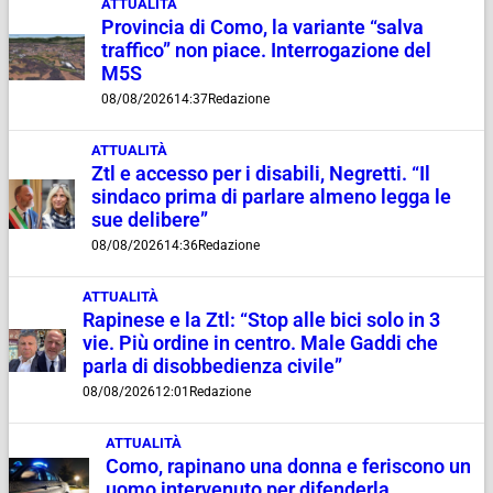
ATTUALITÀ
Provincia di Como, la variante “salva
traffico” non piace. Interrogazione del
M5S
08/08/2026
14:37
Redazione
ATTUALITÀ
Ztl e accesso per i disabili, Negretti. “Il
sindaco prima di parlare almeno legga le
sue delibere”
08/08/2026
14:36
Redazione
ATTUALITÀ
Rapinese e la Ztl: “Stop alle bici solo in 3
vie. Più ordine in centro. Male Gaddi che
parla di disobbedienza civile”
08/08/2026
12:01
Redazione
ATTUALITÀ
Como, rapinano una donna e feriscono un
uomo intervenuto per difenderla