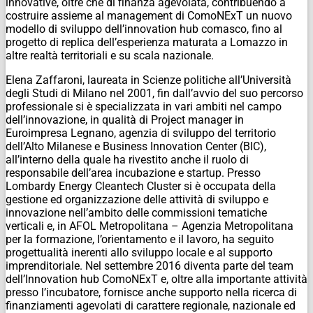
innovative, oltre che di finanza agevolata, contribuendo a
costruire assieme al management di ComoNExT un nuovo
modello di sviluppo dell’innovation hub comasco, fino al
progetto di replica dell’esperienza maturata a Lomazzo in
altre realtà territoriali e su scala nazionale.
Elena Zaffaroni, laureata in Scienze politiche all’Università
degli Studi di Milano nel 2001, fin dall’avvio del suo percorso
professionale si è specializzata in vari ambiti nel campo
dell’innovazione, in qualità di Project manager in
Euroimpresa Legnano, agenzia di sviluppo del territorio
dell’Alto Milanese e Business Innovation Center (BIC),
all’interno della quale ha rivestito anche il ruolo di
responsabile dell’area incubazione e startup. Presso
Lombardy Energy Cleantech Cluster si è occupata della
gestione ed organizzazione delle attività di sviluppo e
innovazione nell’ambito delle commissioni tematiche
verticali e, in AFOL Metropolitana – Agenzia Metropolitana
per la formazione, l’orientamento e il lavoro, ha seguito
progettualità inerenti allo sviluppo locale e al supporto
imprenditoriale. Nel settembre 2016 diventa parte del team
dell’Innovation hub ComoNExT e, oltre alla importante attività
presso l’incubatore, fornisce anche supporto nella ricerca di
finanziamenti agevolati di carattere regionale, nazionale ed