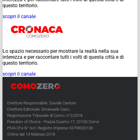
questo territorio.
scopri il canale
Lo spazio necessario per mostrare la realtà nella sua
interezza e per raccontare tutti i volti di questa città e di
questo territorio.
scopri il canale
Direttore Responsabile: Davide Cantoni
Direttore Editoriale: Emanuele Caso
Registrazione Tribunale di Como: n°2/2018
Freedom of Choice - Piazza Duomo 17, 22100 Como
PIVA Cf e N° Iscr. Registro Imprese 03799020130
Online dal 14 febbraio 2018