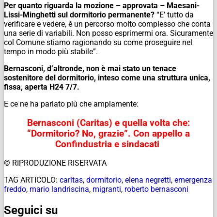
Per quanto riguarda la mozione – approvata – Maesani-
Lissi-Minghetti sul dormitorio permanente?
“E’ tutto da
verificare e vedere, è un percorso molto complesso che conta
una serie di variabili. Non posso esprimermi ora. Sicuramente
col Comune stiamo ragionando su come proseguire nel
tempo in modo più stabile”.
Bernasconi, d’altronde, non è mai stato un tenace
sostenitore del dormitorio, inteso come una struttura unica,
fissa, aperta H24 7/7.
E ce ne ha parlato più che ampiamente:
Bernasconi (Caritas) e quella volta che:
“Dormitorio? No, grazie”. Con appello a
Confindustria e sindacati
© RIPRODUZIONE RISERVATA
TAG ARTICOLO:
caritas
,
dormitorio
,
elena negretti
,
emergenza
freddo
,
mario landriscina
,
migranti
,
roberto bernasconi
Seguici su