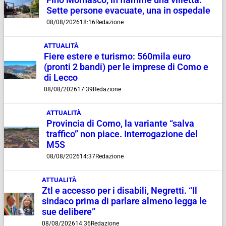
Sette persone evacuate, una in ospedale
08/08/2026
18:16
Redazione
ATTUALITÀ
Fiere estere e turismo: 560mila euro
(pronti 2 bandi) per le imprese di Como e
di Lecco
08/08/2026
17:39
Redazione
ATTUALITÀ
Provincia di Como, la variante “salva
traffico” non piace. Interrogazione del
M5S
08/08/2026
14:37
Redazione
ATTUALITÀ
Ztl e accesso per i disabili, Negretti. “Il
sindaco prima di parlare almeno legga le
sue delibere”
08/08/2026
14:36
Redazione