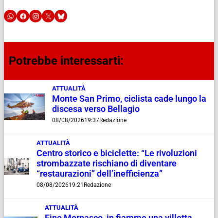
Potrebbe interessarti:
ATTUALITÀ
Monte San Primo, ciclista cade lungo la
discesa verso Bellagio
08/08/2026
19:37
Redazione
ATTUALITÀ
Centro storico e biciclette: “Le rivoluzioni
strombazzate rischiano di diventare
“restaurazioni” dell’inefficienza”
08/08/2026
19:21
Redazione
ATTUALITÀ
Fino Mornasco, in fiamme una villetta.